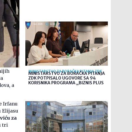
7. kol. 2026
12:36
ijih
MINISTARSTVO ZA BORAČKA PITANJA ZDK
MINISTARSTVO ZA BORAČKA PITANJA
va
ZDK POTPISALO UGOVORE SA 94
KORISNIKA PROGRAMA „BIZNIS PLUS
ova, a
e Irfanu
7. kol. 2026
10:03
 Elijasu
viću za
 tri