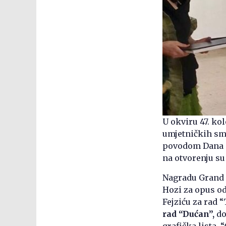
U okviru 47. ko
umjetničkih smo
povodom Dana Gr
na otvorenju su 
Nagradu Grand p
Hozi za opus od 
Fejziću za rad “
rad “Dućan”,
do
grafička lista, “