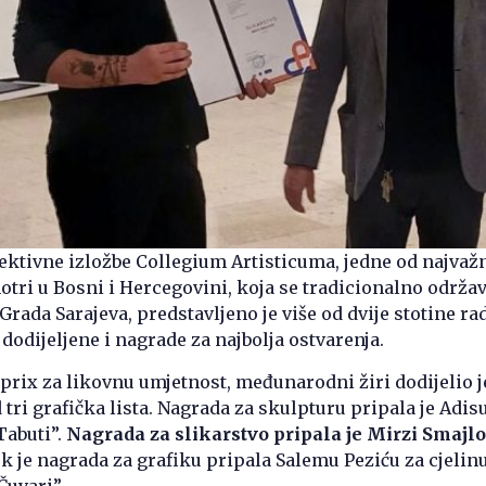
lektivne izložbe Collegium Artisticuma, jedne od najvažn
tri u Bosni i Hercegovini, koja se tradicionalno održa
ada Sarajeva, predstavljeno je više od dvije stotine rad
dodijeljene i nagrade za najbolja ostvarenja.
rix za likovnu umjetnost, međunarodni žiri dodijelio j
tri grafička lista. Nagrada za skulpturu pripala je Adisu
Tabuti”.
Nagrada za slikarstvo pripala je Mirzi Smajlo
k je nagrada za grafiku pripala Salemu Peziću za cjelinu
Čuvari”.