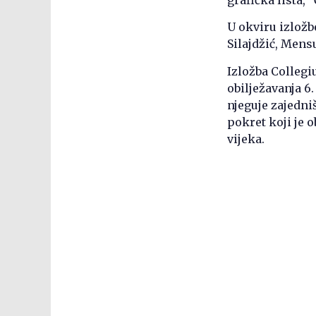
U okviru izložb
Silajdžić, Mens
Izložba Colleg
obilježavanja 6
njeguje zajedni
pokret koji je 
vijeka.