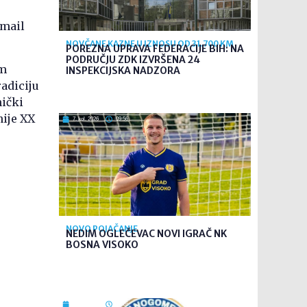
email
NOVČANE KAZNE U IZNOSU OD 31.700 KM
POREZNA UPRAVA FEDERACIJE BIH: NA
PODRUČJU ZDK IZVRŠENA 24
om
INSPEKCIJSKA NADZORA
radiciju
nički
nije XX
7. kol. 2026
09:56
NOVO POJAČANJE
NEDIM OGLEČEVAC NOVI IGRAČ NK
BOSNA VISOKO
7. kol. 2026
09:26