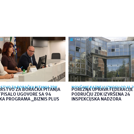
12:36
7. kol. 2026
10:03
STVO ZA BORAČKA PITANJA ZDK
NOVČANE KAZNE U IZNOSU OD 31.
ARSTVO ZA BORAČKA PITANJA
POREZNA UPRAVA FEDERACIJE 
TPISALO UGOVORE SA 94
PODRUČJU ZDK IZVRŠENA 24
KA PROGRAMA „BIZNIS PLUS
INSPEKCIJSKA NADZORA