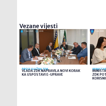
Vezane vijesti
7. kol. 2026
12:41
7. kol. 2026
PRESS SLUŽBA ZDK
MINISTAR
VLADA ZDK NAPRAVILA NOVI KORAK
MINIST
KA USPOSTAVI E-UPRAVE
ZDK PO
KORISNI