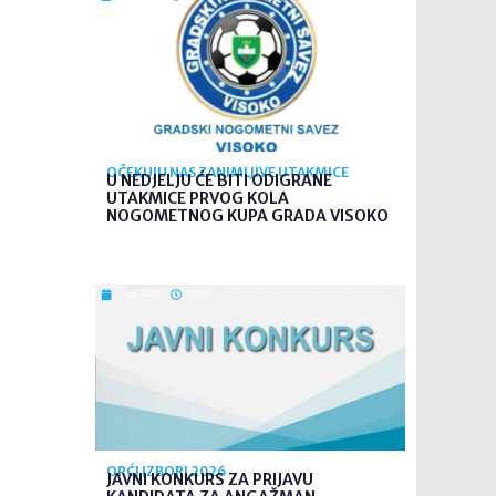
OČEKUJU NAS ZANIMLJIVE UTAKMICE
U NEDJELJU ĆE BITI ODIGRANE
UTAKMICE PRVOG KOLA
NOGOMETNOG KUPA GRADA VISOKO
7. kol. 2026
08:35
OPĆI IZBORI 2026
JAVNI KONKURS ZA PRIJAVU