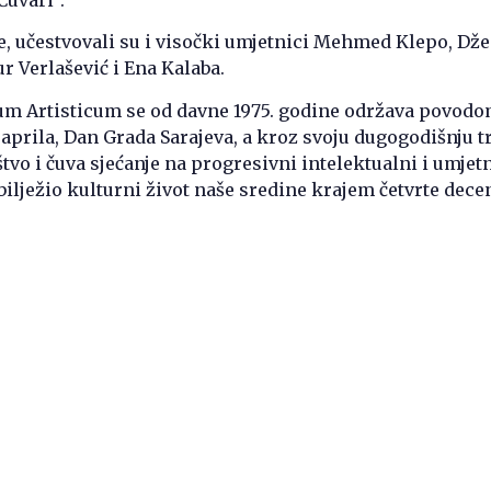
e, učestvovali su i visočki umjetnici Mehmed Klepo, Dž
ur Verlašević i Ena Kalaba.
ium Artisticum se od davne 1975. godine održava povod
. aprila, Dan Grada Sarajeva, a kroz svoju dugogodišnju t
štvo i čuva sjećanje na progresivni intelektualni i umjet
obilježio kulturni život naše sredine krajem četvrte dece