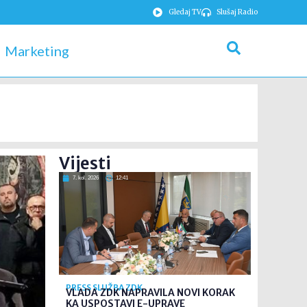
Gledaj TV
Slušaj Radio
Marketing
Vijesti
7. kol. 2026
12:41
PRESS SLUŽBA ZDK
VLADA ZDK NAPRAVILA NOVI KORAK
KA USPOSTAVI E-UPRAVE