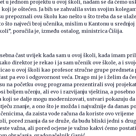
et u jednom projektu u ovoj školi, nadam se da ćemo u
, koji je oštećen. Ja bih se zahvalila svim svojim kolega
su prepoznali ovu školu kao nešto u što treba da se ulaže
o što najveći broj učenika, mislim u Kantonu u srednjoj 
oli”, poručila je, između ostalog, ministrica Čišija.
osebna čast uvijek kada sam u ovoj školi, kada imam pri
kako direktor je rekao i ja sam učenik ove škole, a i svo
icao u ovoj školi kao profesor stručne grupe predmeta 
čast pa evo i odgovornost veća. Drago mi je i želim da če
su na početku ovog programa prezentirali svoj projekat,
i boljem učenju, ali evo i razvijanju vještina, a posebno
koji se dalje mogu modernizovati, ustvari pokazuju da
 stječu znanje, a ono što je možda i najvažnije da danas 
enicima, da zaista vode računa da koriste ovo vrijeme
li, pored znanja da se druže, da budu bliski jedni s drug
este važna, ali pored ocjene je važno kakvi ćemo postati 
kom obraćanja, gradonačelnik Ganić.