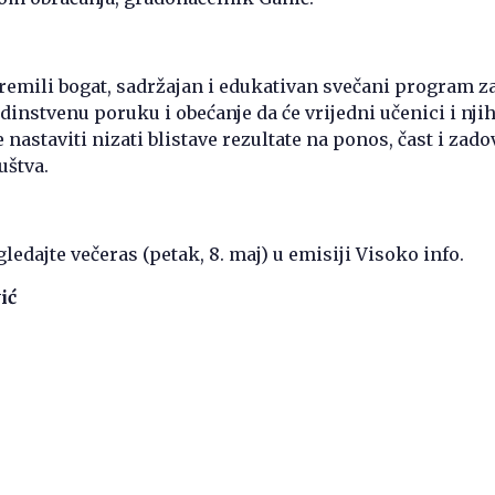
remili bogat, sadržajan i edukativan svečani program z
edinstvenu poruku i obećanje da će vrijedni učenici i nji
e nastaviti nizati blistave rezultate na ponos, čast i zad
uštva.
ledajte večeras (petak, 8. maj) u emisiji Visoko info.
ić