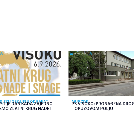
10:33
6. kol. 2026
10:24
 DJECU OBOLJELU OD RAKA”
MUP ZDK
ST JE DAN KADA ZAJEDNO
PS VISOKO: PRONAĐENA DRO
MO ZLATNI KRUG NADE I
TOPUZOVOM POLJU