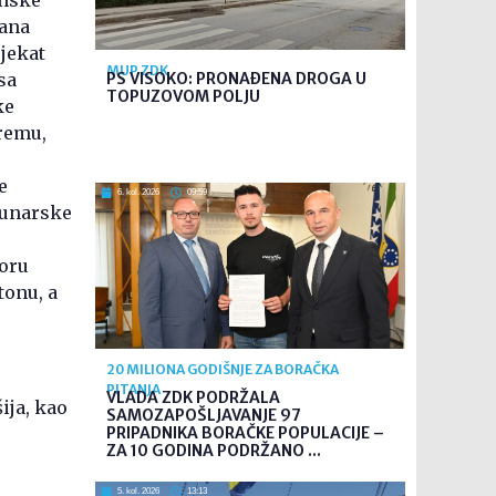
dana
jekat
MUP ZDK
sa
PS VISOKO: PRONAĐENA DROGA U
TOPUZOVOM POLJU
ke
premu,
e
6. kol. 2026
09:59
čunarske
toru
tonu, a
20 MILIONA GODIŠNJE ZA BORAČKA
PITANJA
VLADA ZDK PODRŽALA
ija, kao
SAMOZAPOŠLJAVANJE 97
PRIPADNIKA BORAČKE POPULACIJE –
ZA 10 GODINA PODRŽANO ...
5. kol. 2026
13:13