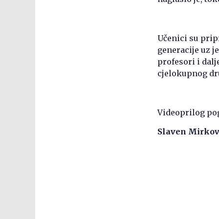
Učenici su prip
generacije uz j
profesori i dalj
cjelokupnog dr
Videoprilog pog
Slaven Mirkov