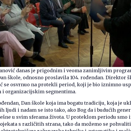
nović danas je prigodnim i veoma zanimljivim prog
 Dan škole, odnosno proslavila 104. rođendan. Direktor š
 se osvrnuo na protekli period, koji je bio iznimno usp
 i organizacijskim segmentima.
ođendan, Dan škole koja ima bogatu tradiciju, koja je uk
 ljudi i nadam se isto tako, ako Bog da i budućih gener
pješne u svim sferama života. U proteklom periodu smo 
ojekata s različitih strana, tako da možemo se pohvaliti
lektrotehničare računarske tehnike i automatike i maš