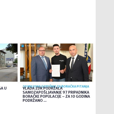
6. kol. 2026
09:59
20 MILIONA GODIŠNJE ZA BORAČKA PITANJA
GA U
VLADA ZDK PODRŽALA
SAMOZAPOŠLJAVANJE 97 PRIPADNIKA
BORAČKE POPULACIJE – ZA 10 GODINA
PODRŽANO ...