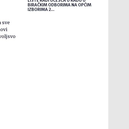
LISTE RADI UČEŠĆA U RADU U
BIRAČKIM ODBORIMA NA OPĆIM
IZBORIMA 2...
a sve
hovi
ovoljsvo