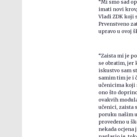
“Mi smo sad op
imati novi krov
Vladi ZDK koji 
Prvenstveno zat
upravo u ovoj šk
“Zaista mi je p
se obratim, jer 
iskustvo sam st
samim tim je i 
učenicima koji 
ono što doprinos
ovakvih modula 
učenici, zaista
poruku našim uč
provedeno u ško
nekada ocjena j
naglasio je, to