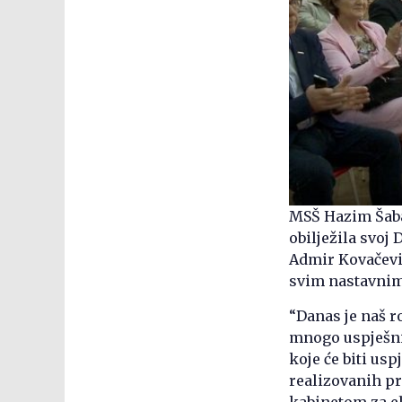
MSŠ Hazim Šaba
obilježila svoj
Admir Kovačević
svim nastavnim
“Danas je naš r
mnogo uspješnih
koje će biti us
realizovanih pr
kabinetom za e