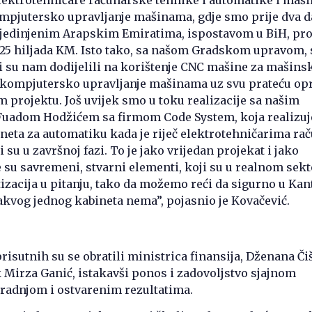
ompjutersko upravljanje mašinama, gdje smo prije dva 
 Ujedinjenim Arapskim Emiratima, ispostavom u BiH, pro
n 25 hiljada KM. Isto tako, sa našom Gradskom upravom, 
i su nam dodijelili na korištenje CNC mašine za mašins
za kompjutersko upravljanje mašinama uz svu prateću o
om projektu. Još uvijek smo u toku realizacije sa našim
uadom Hodžićem sa firmom Code System, koja realizuj
neta za automatiku kada je riječ elektrotehničarima ra
 su u završnoj fazi. To je jako vrijedan projekat i jako
e su savremeni, stvarni elementi, koji su u realnom sek
izacija u pitanju, tako da možemo reći da sigurno u Kan
takvog jednog kabineta nema”, pojasnio je Kovačević.
risutnih su se obratili ministrica finansija, Dženana Čiš
 Mirza Ganić, istakavši ponos i zadovoljstvo sjajnom
radnjom i ostvarenim rezultatima.