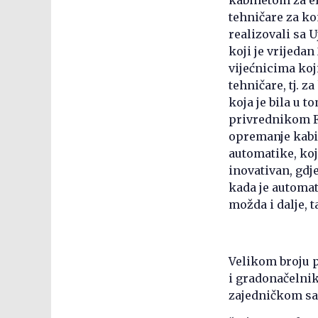
tehničare za k
realizovali sa
koji je vrijeda
vijećnicima koj
tehničare, tj. 
koja je bila u t
privrednikom F
opremanje kabi
automatike, koji
inovativan, gdj
kada je automat
možda i dalje, 
Velikom broju p
i gradonačelnik
zajedničkom sa