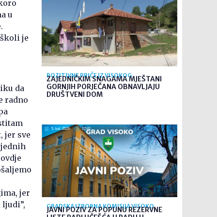
skoro
ma u
.
školi je
POZITIVNE PRIČE IZ VISOKOG
ZAJEDNIČKIM SNAGAMA MJEŠTANI
GORNJIH PORJEČANA OBNAVLJAJU
liku da
DRUŠTVENI DOM
je radno
pa
stitam
5. kol. 2026
12:41
 jer sve
 jednih
 ovdje
pošaljemo
ima, jer
ljudi”,
GRADSKA IZBORNA KOMISIJA VISOKO
JAVNI POZIV ZA POPUNU REZERVNE