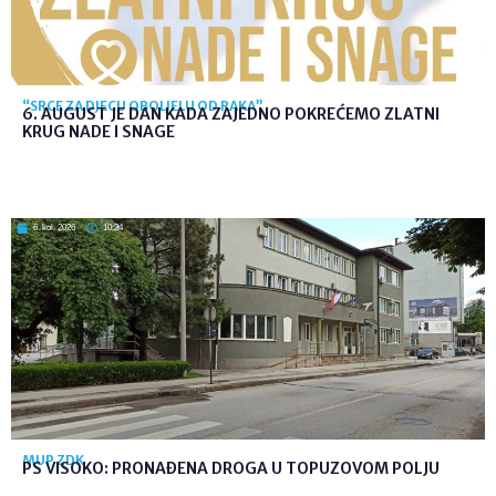
“SRCE ZA DJECU OBOLJELU OD RAKA”
6. AUGUST JE DAN KADA ZAJEDNO POKREĆEMO ZLATNI
KRUG NADE I SNAGE
6. kol. 2026
10:24
MUP ZDK
PS VISOKO: PRONAĐENA DROGA U TOPUZOVOM POLJU