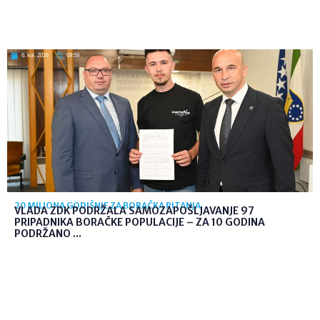
6. kol. 2026
09:59
20 MILIONA GODIŠNJE ZA BORAČKA PITANJA
VLADA ZDK PODRŽALA SAMOZAPOŠLJAVANJE 97
PRIPADNIKA BORAČKE POPULACIJE – ZA 10 GODINA
PODRŽANO ...