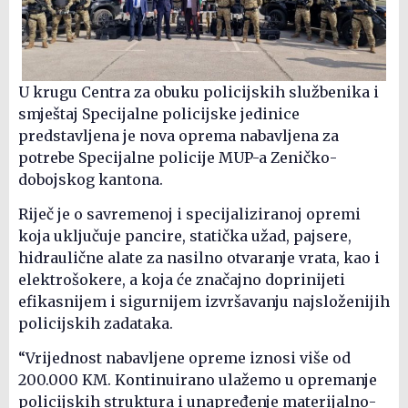
U krugu Centra za obuku policijskih službenika i
smještaj Specijalne policijske jedinice
predstavljena je nova oprema nabavljena za
potrebe Specijalne policije MUP-a Zeničko-
dobojskog kantona.
Riječ je o savremenoj i specijaliziranoj opremi
koja uključuje pancire, statička užad, pajsere,
hidraulične alate za nasilno otvaranje vrata, kao i
elektrošokere, a koja će značajno doprinijeti
efikasnijem i sigurnijem izvršavanju najsloženijih
policijskih zadataka.
“Vrijednost nabavljene opreme iznosi više od
200.000 KM. Kontinuirano ulažemo u opremanje
policijskih struktura i unapređenje materijalno-