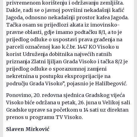
privremenom korištenju i održavanju zemljišta.
Dakle, radi se o javnoj površini nekadašnji kafić
Jagoda, odnosno nekadašnji prostor kafea Jagoda.
Tačka osam su prijedlozi akata iz imovinsko-
pravne oblasti, gdje imamo podtačku 8/1, a to je
prijedlog odluke o uspostavi prava građenja na
parceli označenoj kao k.č.br. 1447 KO Visoko u
korist Udruženja dobitnika najvećih ratnih
priznanja Zlatni ljiljan Grada Visoko i tačka 8/2 je
prijedlog odluke o sporazumnoj zamjeni
nekretnina u postupku eksproprijacije na
području Grada Visoko”, pojasnio je Halilbegović.
Ponovimo, 20. redovna sjednica Gradskog vijeća
Visoko biće održana u petak, 26. juna u Velikoj sali
Gradske uprave sa početkom u 14 sati uz direktan
prenos u programu TV Visoko.
Slaven Mirković