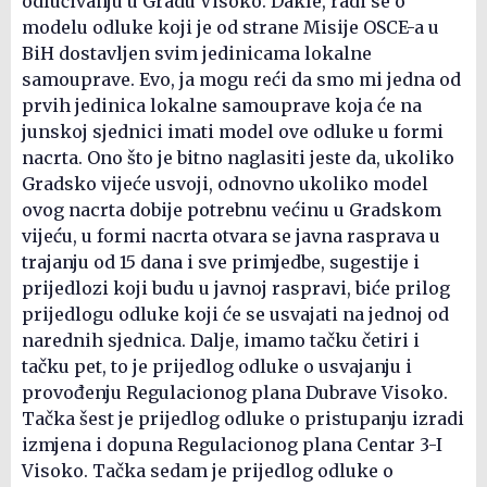
odlučivanju u Gradu Visoko. Dakle, radi se o
modelu odluke koji je od strane Misije OSCE-a u
BiH dostavljen svim jedinicama lokalne
samouprave. Evo, ja mogu reći da smo mi jedna od
prvih jedinica lokalne samouprave koja će na
junskoj sjednici imati model ove odluke u formi
nacrta. Ono što je bitno naglasiti jeste da, ukoliko
Gradsko vijeće usvoji, odnovno ukoliko model
ovog nacrta dobije potrebnu većinu u Gradskom
vijeću, u formi nacrta otvara se javna rasprava u
trajanju od 15 dana i sve primjedbe, sugestije i
prijedlozi koji budu u javnoj raspravi, biće prilog
prijedlogu odluke koji će se usvajati na jednoj od
narednih sjednica. Dalje, imamo tačku četiri i
tačku pet, to je prijedlog odluke o usvajanju i
provođenju Regulacionog plana Dubrave Visoko.
Tačka šest je prijedlog odluke o pristupanju izradi
izmjena i dopuna Regulacionog plana Centar 3-I
Visoko. Tačka sedam je prijedlog odluke o