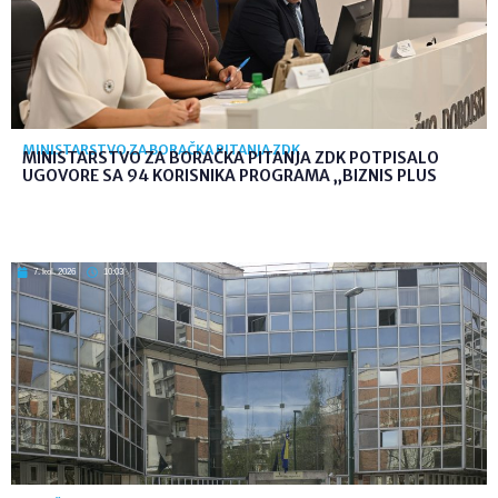
MINISTARSTVO ZA BORAČKA PITANJA ZDK
MINISTARSTVO ZA BORAČKA PITANJA ZDK POTPISALO
UGOVORE SA 94 KORISNIKA PROGRAMA „BIZNIS PLUS
7. kol. 2026
10:03