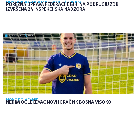
NOVČANE KAZNE U IZNOSU OD 31.700 KM
POREZNA UPRAVA FEDERACIJE BIH: NA PODRUČJU ZDK
IZVRŠENA 24 INSPEKCIJSKA NADZORA
7. kol. 2026
09:56
NOVO POJAČANJE
NEDIM OGLEČEVAC NOVI IGRAČ NK BOSNA VISOKO