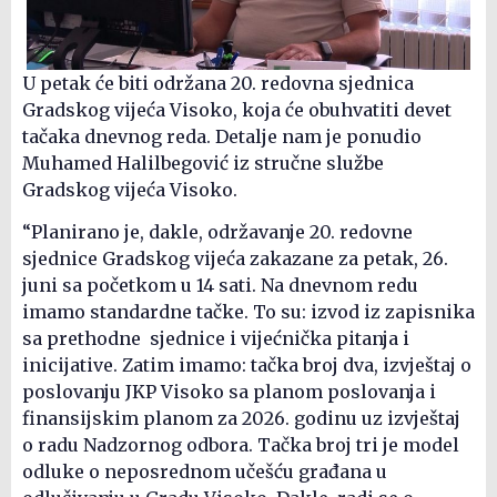
U petak će biti održana 20. redovna sjednica
Gradskog vijeća Visoko, koja će obuhvatiti devet
tačaka dnevnog reda. Detalje nam je ponudio
Muhamed Halilbegović iz stručne službe
Gradskog vijeća Visoko.
“Planirano je, dakle, održavanje 20. redovne
sjednice Gradskog vijeća zakazane za petak, 26.
juni sa početkom u 14 sati. Na dnevnom redu
imamo standardne tačke. To su: izvod iz zapisnika
sa prethodne sjednice i vijećnička pitanja i
inicijative. Zatim imamo: tačka broj dva, izvještaj o
poslovanju JKP Visoko sa planom poslovanja i
finansijskim planom za 2026. godinu uz izvještaj
o radu Nadzornog odbora. Tačka broj tri je model
odluke o neposrednom učešću građana u