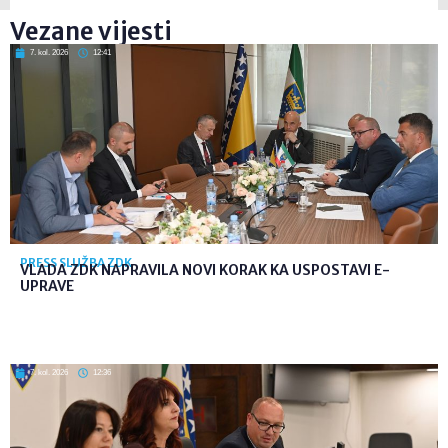
Vezane vijesti
7. kol. 2026
12:41
PRESS SLUŽBA ZDK
VLADA ZDK NAPRAVILA NOVI KORAK KA USPOSTAVI E-
UPRAVE
7. kol. 2026
12:36