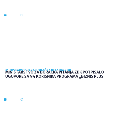
7. kol. 2026
12:36
MINISTARSTVO ZA BORAČKA PITANJA ZDK
MINISTARSTVO ZA BORAČKA PITANJA ZDK POTPISALO
UGOVORE SA 94 KORISNIKA PROGRAMA „BIZNIS PLUS
7. kol. 2026
10:03