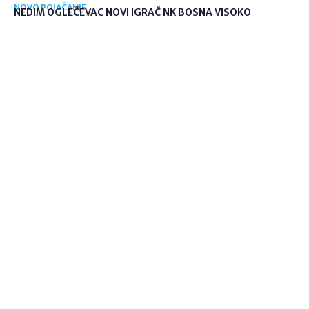
NOVO POJAČANJE
NEDIM OGLEČEVAC NOVI IGRAČ NK BOSNA VISOKO