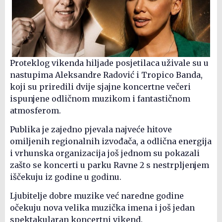
Proteklog vikenda hiljade posjetilaca uživale su u
nastupima Aleksandre Radović i Tropico Banda,
koji su priredili dvije sjajne koncertne večeri
ispunjene odličnom muzikom i fantastičnom
atmosferom.
Publika je zajedno pjevala najveće hitove
omiljenih regionalnih izvođača, a odlična energija
i vrhunska organizacija još jednom su pokazali
zašto se koncerti u parku Ravne 2 s nestrpljenjem
iščekuju iz godine u godinu.
Ljubitelje dobre muzike već naredne godine
očekuju nova velika muzička imena i još jedan
spektakularan koncertni vikend.