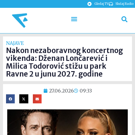
Gledaj TV
Slušaj Radio
NAJAVE
Nakon nezaboravnog koncertnog
vikenda: Dženan Lončarević i
Milica Todorović stižu u park
Ravne 2 u junu 2027. godine
27.06.2026
09:33