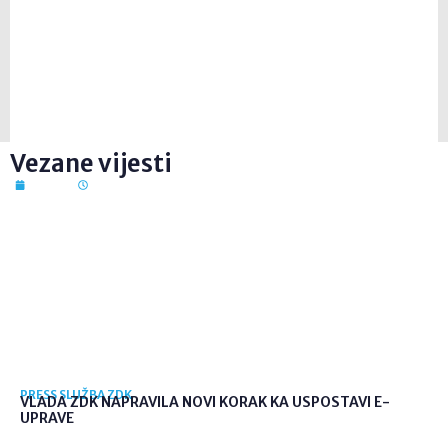
Vezane vijesti
7. kol. 2026
12:41
PRESS SLUŽBA ZDK
VLADA ZDK NAPRAVILA NOVI KORAK KA USPOSTAVI E-
UPRAVE