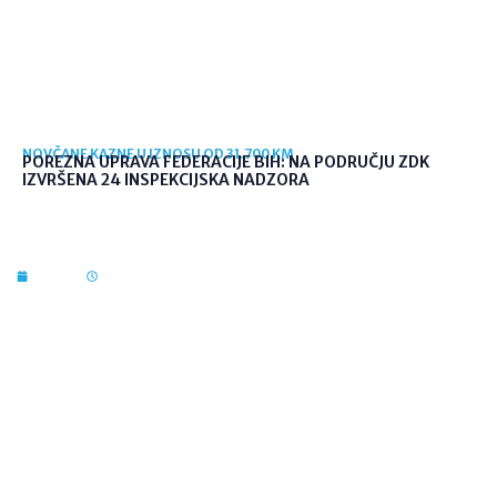
NOVČANE KAZNE U IZNOSU OD 31.700 KM
POREZNA UPRAVA FEDERACIJE BIH: NA PODRUČJU ZDK
IZVRŠENA 24 INSPEKCIJSKA NADZORA
7. kol. 2026
09:56