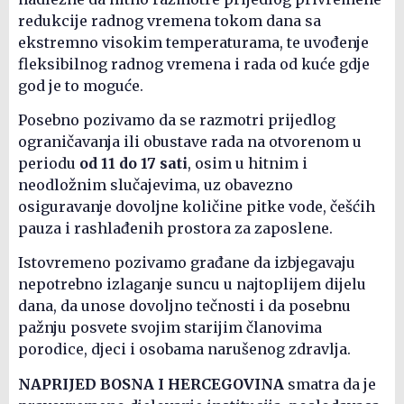
redukcije radnog vremena tokom dana sa
ekstremno visokim temperaturama, te uvođenje
fleksibilnog radnog vremena i rada od kuće gdje
god je to moguće.
Posebno pozivamo da se razmotri prijedlog
ograničavanja ili obustave rada na otvorenom u
periodu
od 11 do 17 sati
, osim u hitnim i
neodložnim slučajevima, uz obavezno
osiguravanje dovoljne količine pitke vode, češćih
pauza i rashlađenih prostora za zaposlene.
Istovremeno pozivamo građane da izbjegavaju
nepotrebno izlaganje suncu u najtoplijem dijelu
dana, da unose dovoljno tečnosti i da posebnu
pažnju posvete svojim starijim članovima
porodice, djeci i osobama narušenog zdravlja.
NAPRIJED BOSNA I HERCEGOVINA
smatra da je