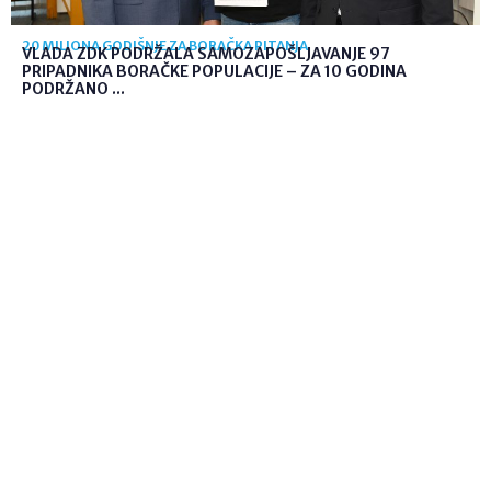
20 MILIONA GODIŠNJE ZA BORAČKA PITANJA
VLADA ZDK PODRŽALA SAMOZAPOŠLJAVANJE 97
PRIPADNIKA BORAČKE POPULACIJE – ZA 10 GODINA
PODRŽANO ...