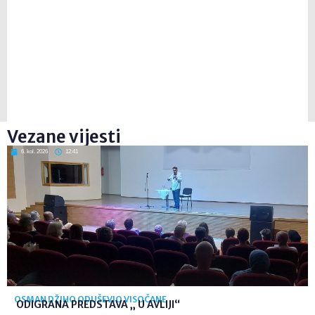
Vezane vijesti
6. kol. 2026
12:41
OSMAN DŽIHO ODUŠEVIO VISOČANE
ODIGRANA PREDSTAVA „ U AVLIJI“