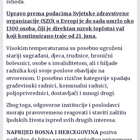
ishoda.
Upravo prema podacima Svjetske zdravstvene
organizacije (SZO), u Evropi je do sada umrlo oko
1300 osoba, čiji je direktan uzrok toplotni val
koji kontinuirano traje od 21. juna.
Visokim temperaturama su posebno ugroženi
stariji sugrađani, djeca, trudnice, hronični
bolesnici, osobe s invaliditetom, ali i hiljade
radnika koji svoje poslove obavljaju na
otvorenom. U posebno rizične kategorije spadaju
građevinski radnici, komunalni radnici,
poljoprivrednici, dostavljači i mnogi drugi.
Zbog toga, odgovorne institucije i poslodavci
moraju pravovremeno reagovati i staviti zaštitu
ljudskih života ispred svih drugih interesa.
NAPRIJED BOSNA I HERCEGOVINA
poziva
nadležne da hitno razmotre prijedlog privremene