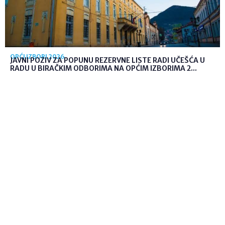
OPĆI IZBORI 2026
JAVNI POZIV ZA POPUNU REZERVNE LISTE RADI UČEŠĆA U
RADU U BIRAČKIM ODBORIMA NA OPĆIM IZBORIMA 2...