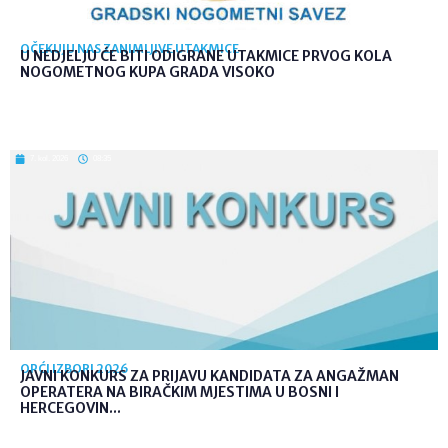
OČEKUJU NAS ZANIMLJIVE UTAKMICE
U NEDJELJU ĆE BITI ODIGRANE UTAKMICE PRVOG KOLA
NOGOMETNOG KUPA GRADA VISOKO
7. kol. 2026
08:35
OPĆI IZBORI 2026
JAVNI KONKURS ZA PRIJAVU KANDIDATA ZA ANGAŽMAN
OPERATERA NA BIRAČKIM MJESTIMA U BOSNI I
HERCEGOVIN...