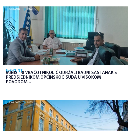
7. kol. 2026
08:32
E-GRUNT
MINISTRI VRAČO I NIKOLIĆ ODRŽALI RADNI SASTANAK S
PREDSJEDNIKOM OPĆINSKOG SUDA U VISOKOM
POVODOM...
7. kol. 2026
08:25