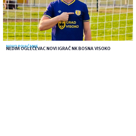
NOVO POJAČANJE
NEDIM OGLEČEVAC NOVI IGRAČ NK BOSNA VISOKO