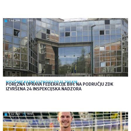
7. kol. 2026
10:03
NOVČANE KAZNE U IZNOSU OD 31.700 KM
POREZNA UPRAVA FEDERACIJE BIH: NA PODRUČJU ZDK
IZVRŠENA 24 INSPEKCIJSKA NADZORA
7. kol. 2026
09:56