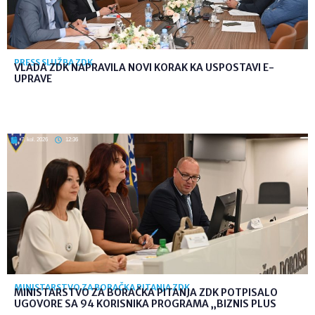
PRESS SLUŽBA ZDK
VLADA ZDK NAPRAVILA NOVI KORAK KA USPOSTAVI E-
UPRAVE
7. kol. 2026
12:36
MINISTARSTVO ZA BORAČKA PITANJA ZDK
MINISTARSTVO ZA BORAČKA PITANJA ZDK POTPISALO
UGOVORE SA 94 KORISNIKA PROGRAMA „BIZNIS PLUS