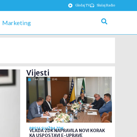
Gledaj TV
Slušaj Radio
Marketing
Vijesti
7. kol. 2026
12:41
PRESS SLUŽBA ZDK
VLADA ZDK NAPRAVILA NOVI KORAK
KA USPOSTAVI E-UPRAVE