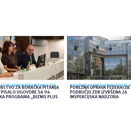
12:36
7. kol. 2026
10:03
STVO ZA BORAČKA PITANJA ZDK
NOVČANE KAZNE U IZNOSU OD 31.
ARSTVO ZA BORAČKA PITANJA
POREZNA UPRAVA FEDERACIJE 
TPISALO UGOVORE SA 94
PODRUČJU ZDK IZVRŠENA 24
KA PROGRAMA „BIZNIS PLUS
INSPEKCIJSKA NADZORA