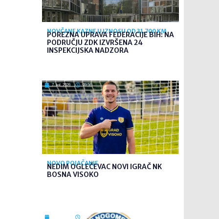
NOVČANE KAZNE U IZNOSU OD 31.700 KM
POREZNA UPRAVA FEDERACIJE BIH: NA
PODRUČJU ZDK IZVRŠENA 24
INSPEKCIJSKA NADZORA
7. kol. 2026
09:56
NOVO POJAČANJE
NEDIM OGLEČEVAC NOVI IGRAČ NK
BOSNA VISOKO
7. kol. 2026
09:26