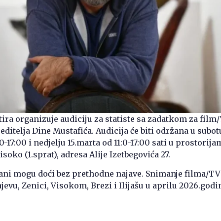
ira organizuje audiciju za statiste sa zadatkom za film
editelja Dine Mustafića. Audicija će biti održana u subot
0-17:00 i nedjelju 15.marta od 11:0-17:00 sati u prostorija
oko (1.sprat), adresa Alije Izetbegovića 27.
ani mogu doći bez prethodne najave. Snimanje filma/TV 
jevu, Zenici, Visokom, Brezi i Ilijašu u aprilu 2026.godi