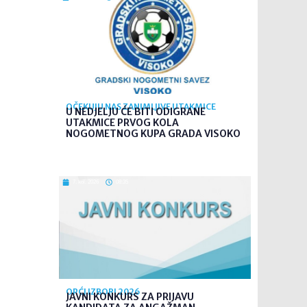
OČEKUJU NAS ZANIMLJIVE UTAKMICE
U NEDJELJU ĆE BITI ODIGRANE
UTAKMICE PRVOG KOLA
NOGOMETNOG KUPA GRADA VISOKO
7. kol. 2026
08:35
OPĆI IZBORI 2026
JAVNI KONKURS ZA PRIJAVU