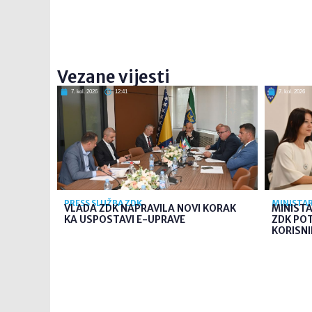
Vezane vijesti
7. kol. 2026
12:41
7. kol. 2026
PRESS SLUŽBA ZDK
MINISTAR
VLADA ZDK NAPRAVILA NOVI KORAK
MINIST
KA USPOSTAVI E-UPRAVE
ZDK PO
KORISNI