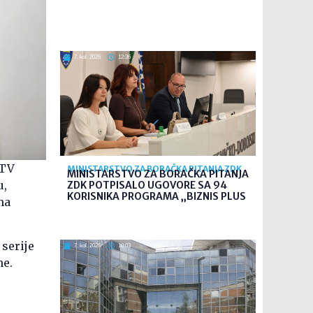
7. kol. 2026
12:36
/TV
MINISTARSTVO ZA BORAČKA PITANJA ZDK
MINISTARSTVO ZA BORAČKA PITANJA
u,
ZDK POTPISALO UGOVORE SA 94
KORISNIKA PROGRAMA „BIZNIS PLUS
ma
serije
7. kol. 2026
10:03
ne.