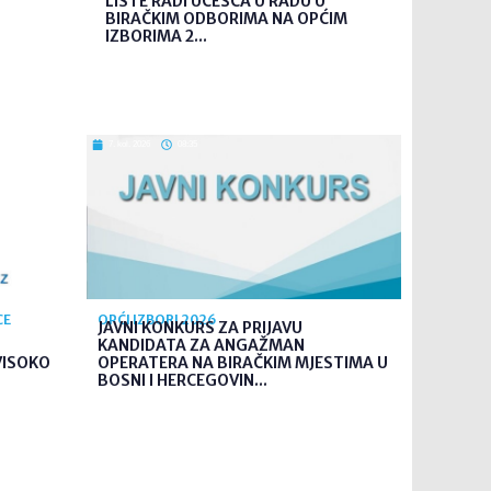
LISTE RADI UČEŠĆA U RADU U
BIRAČKIM ODBORIMA NA OPĆIM
IZBORIMA 2...
7. kol. 2026
08:35
CE
OPĆI IZBORI 2026
JAVNI KONKURS ZA PRIJAVU
KANDIDATA ZA ANGAŽMAN
VISOKO
OPERATERA NA BIRAČKIM MJESTIMA U
BOSNI I HERCEGOVIN...