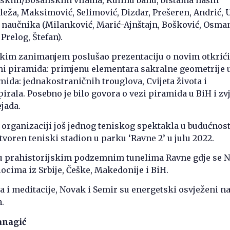
leža, Maksimović, Selimović, Dizdar, Prešeren, Andrić, U
h naučnika (Milanković, Marić-Ajnštajn, Bošković, Osma
Prelog, Štefan).
likim zanimanjem poslušao prezentaciju o novim otkrić
ni piramida: primjenu elementara sakralne geometrije 
ida: jednakostraničnih trouglova, Cvijeta života i
pirala. Posebno je bilo govora o vezi piramida u BiH i z
ejada.
o organizaciji još jednog teniskog spektakla u budućnost
tvoren teniski stadion u parku ‘Ravne 2’ u julu 2022.
 u prahistorijskim podzemnim tunelima Ravne gdje se 
iocima iz Srbije, Češke, Makedonije i BiH.
 i meditacije, Novak i Semir su energetski osvježeni na
.
anagić