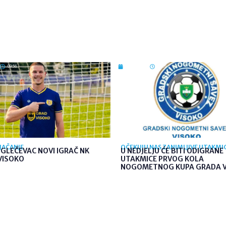
09:56
7. kol. 2026
09:26
JAČANJE
OČEKUJU NAS ZANIMLJIVE UTAKMI
GLEČEVAC NOVI IGRAČ NK
U NEDJELJU ĆE BITI ODIGRANE
VISOKO
UTAKMICE PRVOG KOLA
NOGOMETNOG KUPA GRADA 