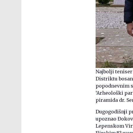
Najbolji tenise
Distriktu bosan
popodnevnim sa
‘Arheološki pa
piramida dr. 
Dugogodišnji pri
upoznao Đokovi
Lepenskom Viru,
Ilirskim/Slave