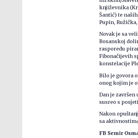
književnika (Kr
Šantić) te naši
Pupin, Ružička, 
Novak je sa ve
Bosanskoj doli
rasporedu piram
Fibonačijevih s
konstelacije Pl
Bilo je govora 
onog kojim je o
Dan je završen
susreo s posjet
Nakon opuštanja
sa aktivnostima
FB Semir Osm