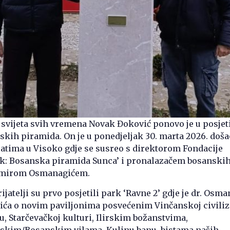
r svijeta svih vremena Novak Đoković ponovo je u posjet
skih piramida. On je u ponedjeljak 30. marta 2026. doša
tima u Visoko gdje se susreo s direktorom Fondacije
rk: Bosanska piramida Sunca’ i pronalazačem bosanski
Semirom Osmanagićem.
jatelji su prvo posjetili park ‘Ravne 2’ gdje je dr. Osma
ća o novim paviljonima posvećenim Vinčanskoj civiliza
 Starčevačkoj kulturi, Ilirskim božanstvima,
nskim/Bosanskim vilama, Kulinu banu, bistama naših