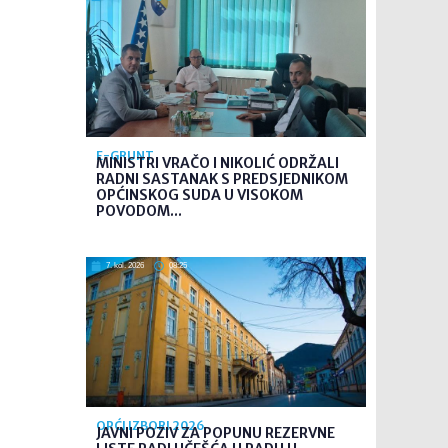
E-GRUNT
MINISTRI VRAČO I NIKOLIĆ ODRŽALI
RADNI SASTANAK S PREDSJEDNIKOM
OPĆINSKOG SUDA U VISOKOM
POVODOM...
7. kol. 2026
08:25
OPĆI IZBORI 2026
JAVNI POZIV ZA POPUNU REZERVNE