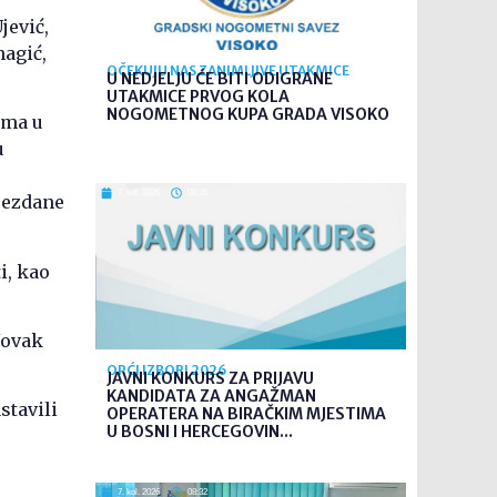
jević,
nagić,
OČEKUJU NAS ZANIMLJIVE UTAKMICE
U NEDJELJU ĆE BITI ODIGRANE
UTAKMICE PRVOG KOLA
NOGOMETNOG KUPA GRADA VISOKO
ima u
u
7. kol. 2026
08:35
vjezdane
i, kao
Novak
OPĆI IZBORI 2026
JAVNI KONKURS ZA PRIJAVU
KANDIDATA ZA ANGAŽMAN
stavili
OPERATERA NA BIRAČKIM MJESTIMA
U BOSNI I HERCEGOVIN...
7. kol. 2026
08:32