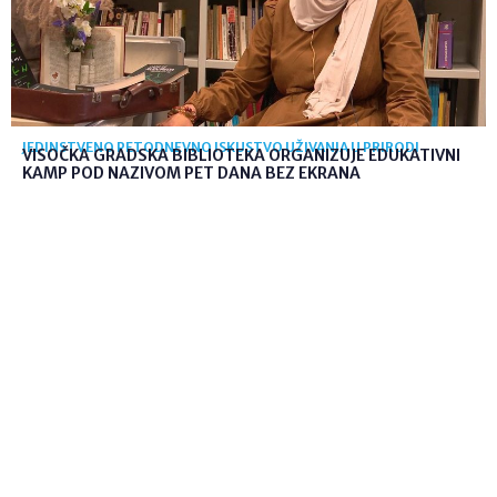
JEDINSTVENO PETODNEVNO ISKUSTVO UŽIVANJA U PRIRODI
VISOČKA GRADSKA BIBLIOTEKA ORGANIZUJE EDUKATIVNI
KAMP POD NAZIVOM PET DANA BEZ EKRANA