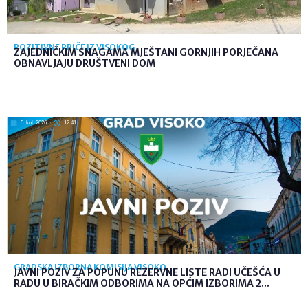
POZITIVNE PRIČE IZ VISOKOG
ZAJEDNIČKIM SNAGAMA MJEŠTANI GORNJIH PORJEČANA
OBNAVLJAJU DRUŠTVENI DOM
5. kol. 2026
12:41
GRADSKA IZBORNA KOMISIJA VISOKO
JAVNI POZIV ZA POPUNU REZERVNE LISTE RADI UČEŠĆA U
RADU U BIRAČKIM ODBORIMA NA OPĆIM IZBORIMA 2...