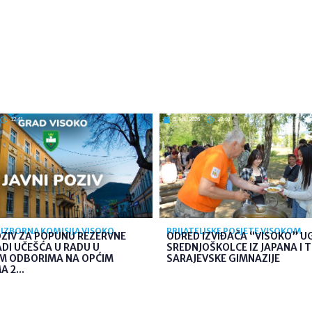
12:41
5. kol. 2026
12:40
IZBORNA KOMISIJA VISOKO
PRIJATELJSKE POSJETE VISOKOM
OZIV ZA POPUNU REZERVNE
ODRED IZVIĐAČA “VISOKO” U
ADI UČEŠĆA U RADU U
SREDNJOŠKOLCE IZ JAPANA I 
IM ODBORIMA NA OPĆIM
SARAJEVSKE GIMNAZIJE
 2...