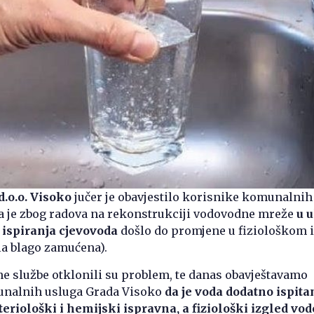
.o.o. Visoko
jučer je obavjestilo korisnike komunalnih
a je zbog radova na rekonstrukciji vodovodne mreže
u u
ispiranja cjevovoda
došlo do promjene u fiziološkom 
ila blago zamućena).
e službe otklonili su problem, te danas obavještavamo
unalnih usluga Grada Visoko
da je voda dodatno ispita
eriološki i hemijski ispravna, a fiziološki izgled vod