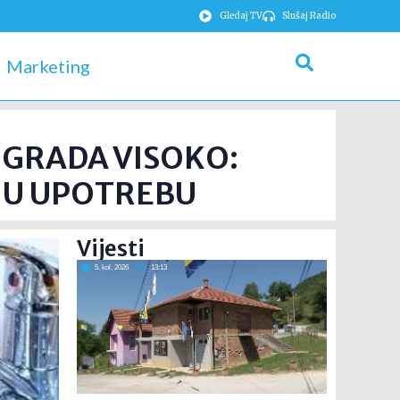
Gledaj TV
Slušaj Radio
Marketing
 GRADA VISOKO:
VNU UPOTREBU
Vijesti
5. kol. 2026
13:13