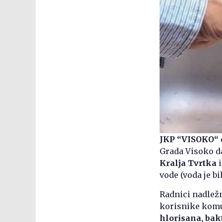
JKP “VISOKO“ d
Grada Visoko d
Kralja Tvrtka
i
vode (voda je b
Radnici nadležn
korisnike kom
hlorisana, bakt