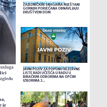
POZITIVNE PRIČE IZ VISOKOG
ZAJEDNIČKIM SNAGAMA MJEŠTANI
GORNJIH PORJEČANA OBNAVLJAJU
DRUŠTVENI DOM
5. kol. 2026
12:41
 usluga
GRADSKA IZBORNA KOMISIJA VISOKO
JAVNI POZIV ZA POPUNU REZERVNE
lici
LISTE RADI UČEŠĆA U RADU U
BIRAČKIM ODBORIMA NA OPĆIM
izgledu
IZBORIMA 2...
5. kol. 2026
12:40
na,
e je