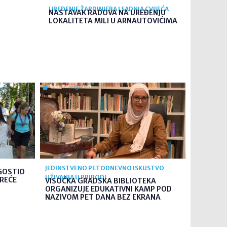
UREĐENJE ŽARDINJERA I SADNJA CVIJEĆA
NASTAVAK RADOVA NA UREĐENJU
LOKALITETA MILI U ARNAUTOVIĆIMA
5. kol. 2026
12:27
JEDINSTVENO PETODNEVNO ISKUSTVO
GOSTIO
UŽIVANJA U PRIRODI
TREĆE
VISOČKA GRADSKA BIBLIOTEKA
ORGANIZUJE EDUKATIVNI KAMP POD
NAZIVOM PET DANA BEZ EKRANA