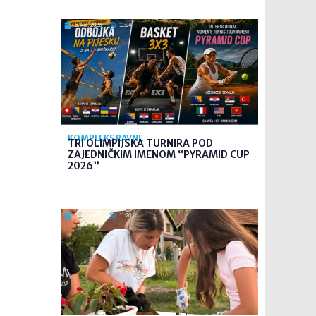
5. kol. 2026
11:24
KOMPLEKS RAVNE
TRI OLIMPIJSKA TURNIRA POD
ZAJEDNIČKIM IMENOM “PYRAMID CUP
2026”
5. kol. 2026
11:20