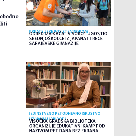
lobodno
iti
PRIJATELJSKE POSJETE VISOKOM
ODRED IZVIĐAČA “VISOKO” UGOSTIO
SREDNJOŠKOLCE IZ JAPANA I TREĆE
SARAJEVSKE GIMNAZIJE
5. kol. 2026
12:27
JEDINSTVENO PETODNEVNO ISKUSTVO
UŽIVANJA U PRIRODI
VISOČKA GRADSKA BIBLIOTEKA
ORGANIZUJE EDUKATIVNI KAMP POD
NAZIVOM PET DANA BEZ EKRANA