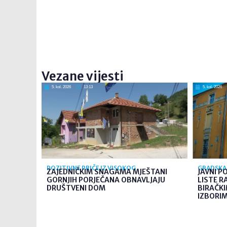
Vezane vijesti
5. kol. 2026
13:13
5. kol. 2026
POZITIVNE PRIČE IZ VISOKOG
GRADSKA 
ZAJEDNIČKIM SNAGAMA MJEŠTANI
JAVNI P
GORNJIH PORJEČANA OBNAVLJAJU
LISTE R
DRUŠTVENI DOM
BIRAČK
IZBORIMA