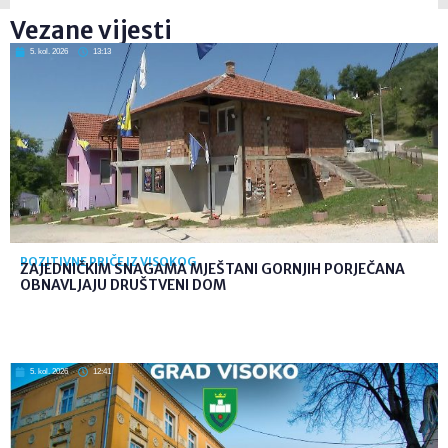
Vezane vijesti
5. kol. 2026
13:13
POZITIVNE PRIČE IZ VISOKOG
ZAJEDNIČKIM SNAGAMA MJEŠTANI GORNJIH PORJEČANA
OBNAVLJAJU DRUŠTVENI DOM
5. kol. 2026
12:41