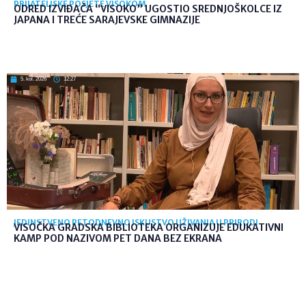
PRIJATELJSKE POSJETE VISOKOM
ODRED IZVIĐAČA “VISOKO” UGOSTIO SREDNJOŠKOLCE IZ
JAPANA I TREĆE SARAJEVSKE GIMNAZIJE
5. kol. 2026
12:27
JEDINSTVENO PETODNEVNO ISKUSTVO UŽIVANJA U PRIRODI
VISOČKA GRADSKA BIBLIOTEKA ORGANIZUJE EDUKATIVNI
KAMP POD NAZIVOM PET DANA BEZ EKRANA