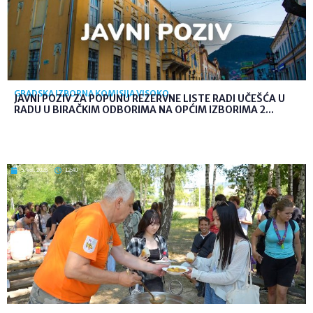
GRADSKA IZBORNA KOMISIJA VISOKO
JAVNI POZIV ZA POPUNU REZERVNE LISTE RADI UČEŠĆA U
RADU U BIRAČKIM ODBORIMA NA OPĆIM IZBORIMA 2...
5. kol. 2026
12:40