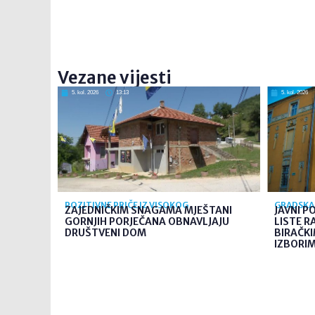
Vezane vijesti
5. kol. 2026
13:13
5. kol. 2026
POZITIVNE PRIČE IZ VISOKOG
GRADSKA 
ZAJEDNIČKIM SNAGAMA MJEŠTANI
JAVNI P
GORNJIH PORJEČANA OBNAVLJAJU
LISTE R
DRUŠTVENI DOM
BIRAČK
IZBORIMA