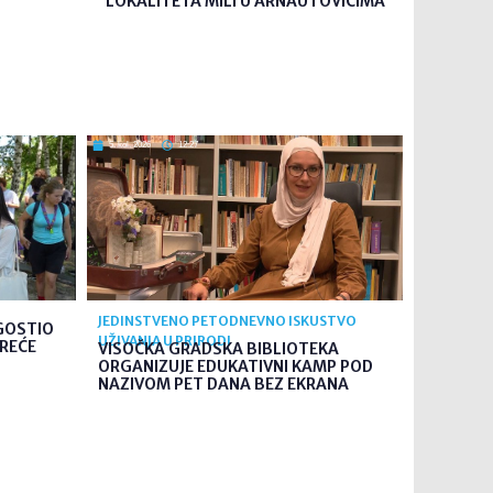
LOKALITETA MILI U ARNAUTOVIĆIMA
5. kol. 2026
12:27
JEDINSTVENO PETODNEVNO ISKUSTVO
GOSTIO
UŽIVANJA U PRIRODI
TREĆE
VISOČKA GRADSKA BIBLIOTEKA
ORGANIZUJE EDUKATIVNI KAMP POD
NAZIVOM PET DANA BEZ EKRANA