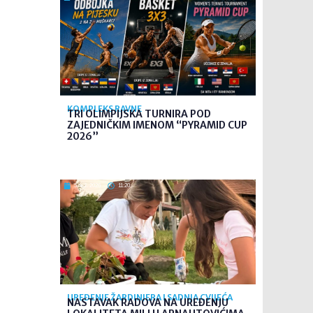
KOMPLEKS RAVNE
TRI OLIMPIJSKA TURNIRA POD
ZAJEDNIČKIM IMENOM “PYRAMID CUP
2026”
5. kol. 2026
11:20
UREĐENJE ŽARDINJERA I SADNJA CVIJEĆA
NASTAVAK RADOVA NA UREĐENJU