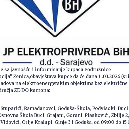
e sa javnošću i informisanje kupaca Podružnice
cija” Zenica,obavještava kupce da će dana 11.03.2026.(sr
radova na elektroenergetskim objektima bez električne 
odručja ZE-DO kantona:
 Stuparići, Ramadanovci, Goduša-Škola, Podvisoki, Buci
snovna Škola Buci, Grajani, Gorani, Plaskovići, Zbilje 2,
,Vidovići, Orlje,Kralupi, Ginje 3 i Goduša, od 09:00 do 15: