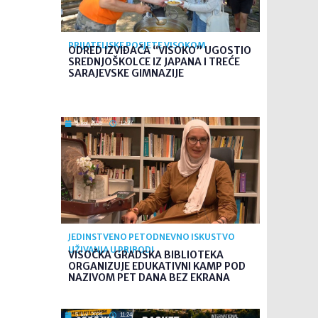
PRIJATELJSKE POSJETE VISOKOM
ODRED IZVIĐAČA “VISOKO” UGOSTIO
SREDNJOŠKOLCE IZ JAPANA I TREĆE
SARAJEVSKE GIMNAZIJE
5. kol. 2026
12:27
JEDINSTVENO PETODNEVNO ISKUSTVO
UŽIVANJA U PRIRODI
VISOČKA GRADSKA BIBLIOTEKA
ORGANIZUJE EDUKATIVNI KAMP POD
NAZIVOM PET DANA BEZ EKRANA
5. kol. 2026
11:24