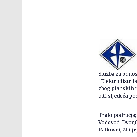
Služba za odnos
“Elektrodistribu
zbog planskih 
biti sljedeća p
Trafo područja;
Vodovod, Dvor,O
Ratkovci, Zbilje