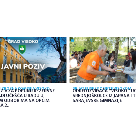
12:41
5. kol. 2026
12:40
IZBORNA KOMISIJA VISOKO
PRIJATELJSKE POSJETE VISOKOM
OZIV ZA POPUNU REZERVNE
ODRED IZVIĐAČA “VISOKO” U
ADI UČEŠĆA U RADU U
SREDNJOŠKOLCE IZ JAPANA I 
IM ODBORIMA NA OPĆIM
SARAJEVSKE GIMNAZIJE
 2...