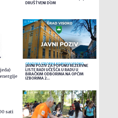
DRUŠTVENI DOM
5. kol. 2026
12:41
GRADSKA IZBORNA KOMISIJA VISOKO
JAVNI POZIV ZA POPUNU REZERVNE
ijeda)
LISTE RADI UČEŠĆA U RADU U
BIRAČKIM ODBORIMA NA OPĆIM
energije
IZBORIMA 2...
5. kol. 2026
12:40
00 sati