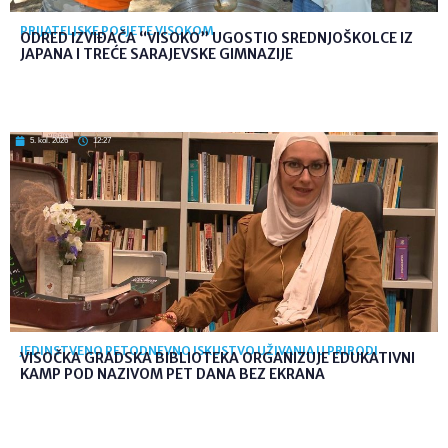
PRIJATELJSKE POSJETE VISOKOM
ODRED IZVIĐAČA “VISOKO” UGOSTIO SREDNJOŠKOLCE IZ
JAPANA I TREĆE SARAJEVSKE GIMNAZIJE
5. kol. 2026
12:27
JEDINSTVENO PETODNEVNO ISKUSTVO UŽIVANJA U PRIRODI
VISOČKA GRADSKA BIBLIOTEKA ORGANIZUJE EDUKATIVNI
KAMP POD NAZIVOM PET DANA BEZ EKRANA