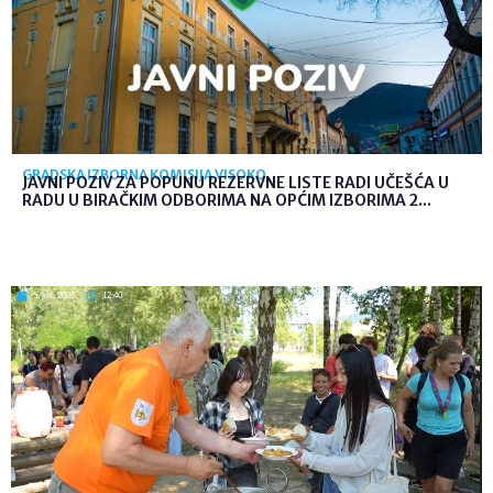
GRADSKA IZBORNA KOMISIJA VISOKO
JAVNI POZIV ZA POPUNU REZERVNE LISTE RADI UČEŠĆA U
RADU U BIRAČKIM ODBORIMA NA OPĆIM IZBORIMA 2...
5. kol. 2026
12:40