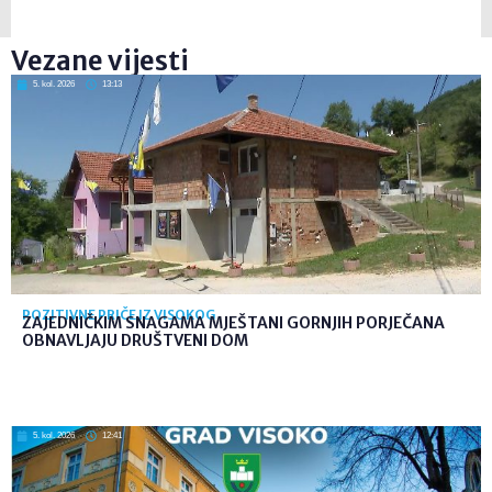
Vezane vijesti
5. kol. 2026
13:13
POZITIVNE PRIČE IZ VISOKOG
ZAJEDNIČKIM SNAGAMA MJEŠTANI GORNJIH PORJEČANA
OBNAVLJAJU DRUŠTVENI DOM
5. kol. 2026
12:41