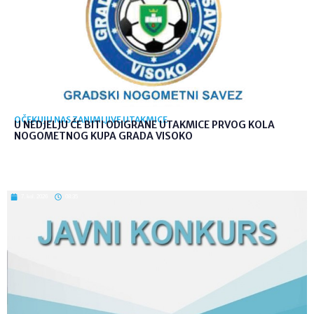
OČEKUJU NAS ZANIMLJIVE UTAKMICE
U NEDJELJU ĆE BITI ODIGRANE UTAKMICE PRVOG KOLA
NOGOMETNOG KUPA GRADA VISOKO
7. kol. 2026
08:35