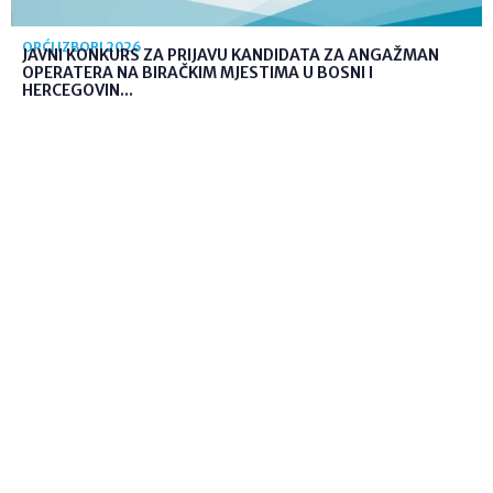
OPĆI IZBORI 2026
JAVNI KONKURS ZA PRIJAVU KANDIDATA ZA ANGAŽMAN
OPERATERA NA BIRAČKIM MJESTIMA U BOSNI I
HERCEGOVIN...