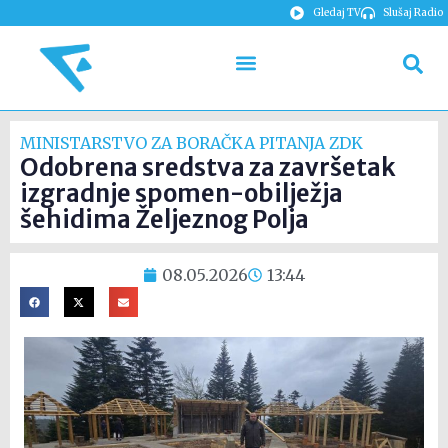
Gledaj TV
Slušaj Radio
MINISTARSTVO ZA BORAČKA PITANJA ZDK
Odobrena sredstva za završetak
izgradnje spomen-obilježja
šehidima Željeznog Polja
08.05.2026
13:44