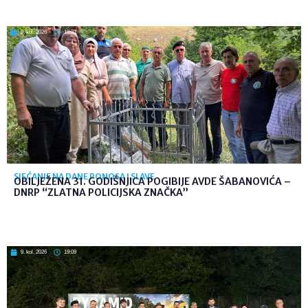
9. kol. 2026
19:21
SJEĆANJE NA DANE PONOSA I SLAVE
OBILJEŽENA 31. GODIŠNJICA POGIBIJE AVDE ŠABANOVIĆA –
DNRP “ZLATNA POLICIJSKA ZNAČKA”
9. kol. 2026
19:09