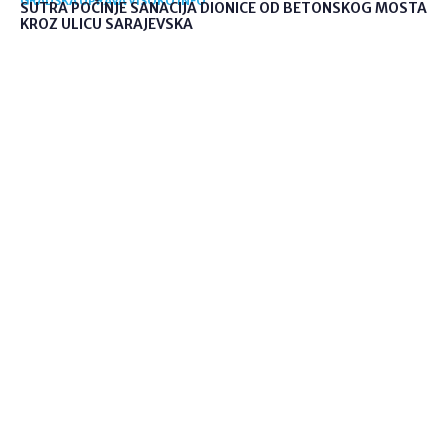
GRADSKA UPRAVA VISOKO INFO
SUTRA POČINJE SANACIJA DIONICE OD BETONSKOG MOSTA
KROZ ULICU SARAJEVSKA