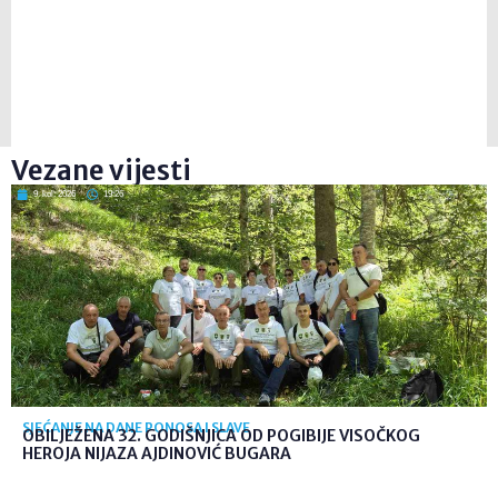
Vezane vijesti
9. kol. 2026
19:26
SJEĆANJE NA DANE PONOSA I SLAVE
OBILJEŽENA 32. GODIŠNJICA OD POGIBIJE VISOČKOG
HEROJA NIJAZA AJDINOVIĆ BUGARA