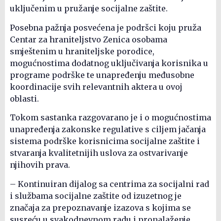
uključenim u pružanje socijalne zaštite.
Posebna pažnja posvećena je podršci koju pruža
Centar za hraniteljstvo Zenica osobama
smještenim u hraniteljske porodice,
mogućnostima dodatnog uključivanja korisnika u
programe podrške te unapređenju međusobne
koordinacije svih relevantnih aktera u ovoj
oblasti.
Tokom sastanka razgovarano je i o mogućnostima
unapređenja zakonske regulative s ciljem jačanja
sistema podrške korisnicima socijalne zaštite i
stvaranja kvalitetnijih uslova za ostvarivanje
njihovih prava.
– Kontinuiran dijalog sa centrima za socijalni rad
i službama socijalne zaštite od izuzetnog je
značaja za prepoznavanje izazova s kojima se
susreću u svakodnevnom radu i pronalaženje