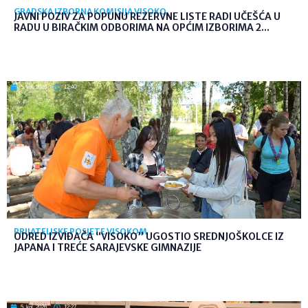
GRADSKA IZBORNA KOMISIJA VISOKO
JAVNI POZIV ZA POPUNU REZERVNE LISTE RADI UČEŠĆA U
RADU U BIRAČKIM ODBORIMA NA OPĆIM IZBORIMA 2...
5. kol. 2026
12:40
PRIJATELJSKE POSJETE VISOKOM
ODRED IZVIĐAČA “VISOKO” UGOSTIO SREDNJOŠKOLCE IZ
JAPANA I TREĆE SARAJEVSKE GIMNAZIJE
5. kol. 2026
12:27