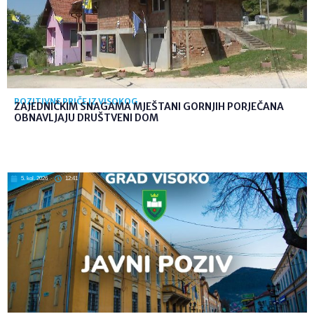
POZITIVNE PRIČE IZ VISOKOG
ZAJEDNIČKIM SNAGAMA MJEŠTANI GORNJIH PORJEČANA
OBNAVLJAJU DRUŠTVENI DOM
5. kol. 2026
12:41