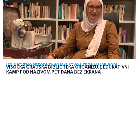
JEDINSTVENO PETODNEVNO ISKUSTVO UŽIVANJA U PRIRODI
VISOČKA GRADSKA BIBLIOTEKA ORGANIZUJE EDUKATIVNI
KAMP POD NAZIVOM PET DANA BEZ EKRANA