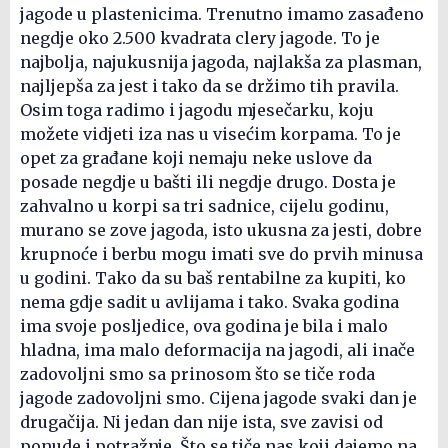
jagode u plastenicima. Trenutno imamo zasađeno
negdje oko 2.500 kvadrata clery jagode. To je
najbolja, najukusnija jagoda, najlakša za plasman,
najljepša za jest i tako da se držimo tih pravila.
Osim toga radimo i jagodu mjesečarku, koju
možete vidjeti iza nas u visećim korpama. To je
opet za građane koji nemaju neke uslove da
posade negdje u bašti ili negdje drugo. Dosta je
zahvalno u korpi sa tri sadnice, cijelu godinu,
murano se zove jagoda, isto ukusna za jesti, dobre
krupnoće i berbu mogu imati sve do prvih minusa
u godini. Tako da su baš rentabilne za kupiti, ko
nema gdje sadit u avlijama i tako. Svaka godina
ima svoje posljedice, ova godina je bila i malo
hladna, ima malo deformacija na jagodi, ali inače
zadovoljni smo sa prinosom što se tiče roda
jagode zadovoljni smo. Cijena jagode svaki dan je
drugačija. Ni jedan dan nije ista, sve zavisi od
ponude i potražnje. Što se tiče nas koji dajemo na