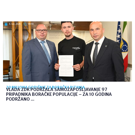
6. kol. 2026
09:59
20 MILIONA GODIŠNJE ZA BORAČKA PITANJA
VLADA ZDK PODRŽALA SAMOZAPOŠLJAVANJE 97
PRIPADNIKA BORAČKE POPULACIJE – ZA 10 GODINA
PODRŽANO ...