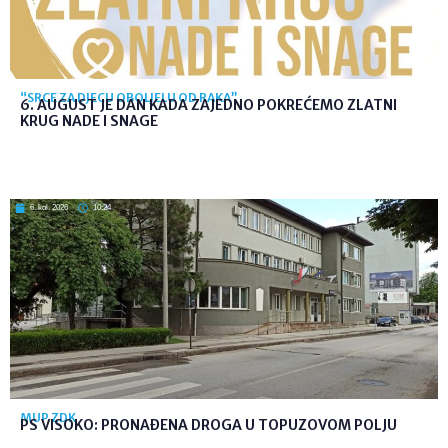
“SRCE ZA DJECU OBOLJELU OD RAKA”
6. AUGUST JE DAN KADA ZAJEDNO POKREĆEMO ZLATNI
KRUG NADE I SNAGE
6. kol. 2026
10:24
MUP ZDK
PS VISOKO: PRONAĐENA DROGA U TOPUZOVOM POLJU