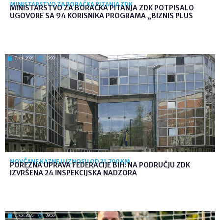
MINISTARSTVO ZA BORAČKA PITANJA ZDK
MINISTARSTVO ZA BORAČKA PITANJA ZDK POTPISALO
UGOVORE SA 94 KORISNIKA PROGRAMA „BIZNIS PLUS
7. kol. 2026
10:03
NOVČANE KAZNE U IZNOSU OD 31.700 KM
POREZNA UPRAVA FEDERACIJE BIH: NA PODRUČJU ZDK
IZVRŠENA 24 INSPEKCIJSKA NADZORA
7. kol. 2026
09:56