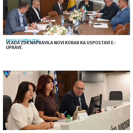
PRESS SLUŽBA ZDK
VLADA ZDK NAPRAVILA NOVI KORAK KA USPOSTAVI E-
UPRAVE
7. kol. 2026
12:36