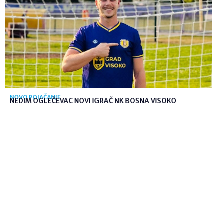
NOVO POJAČANJE
NEDIM OGLEČEVAC NOVI IGRAČ NK BOSNA VISOKO