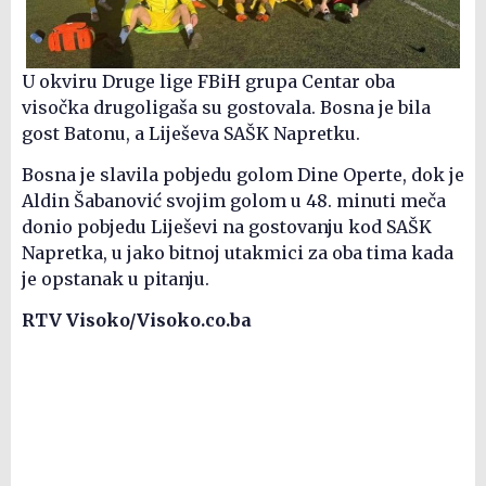
U okviru Druge lige FBiH grupa Centar oba
visočka drugoligaša su gostovala. Bosna je bila
gost Batonu, a Liješeva SAŠK Napretku.
Bosna je slavila pobjedu golom Dine Operte, dok je
Aldin Šabanović svojim golom u 48. minuti meča
donio pobjedu Liješevi na gostovanju kod SAŠK
Napretka, u jako bitnoj utakmici za oba tima kada
je opstanak u pitanju.
RTV Visoko/Visoko.co.ba