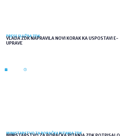
PRESS SLUŽBA ZDK
VLADA ZDK NAPRAVILA NOVI KORAK KA USPOSTAVI E-
UPRAVE
7. kol. 2026
12:36
MINISTARSTVO ZA BORAČKA PITANJA ZDK
MINISTARSTVO ZA BORAČKA PITANJA ZDK POTPISALO