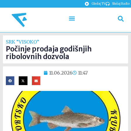
Gledaj TV
Slušaj Radio
SRK “VISOKO”
Počinje prodaja godišnjih
ribolovnih dozvola
11.06.2026
11:47