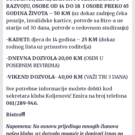
RAZVOJU, OSOBE OD 14 DO 18 I OSOBE PREKO 65
GODINA ŽIVOTA – 50 KM
(uz dokaz zadnjeg čeka
penzije, invalidske kartice, potvrde sa Biro-a ne
starije od 30 dana, potvrde o redovnom studiranju)
-KADETI:
djeca do 14 godina –
25 KM
(dokaz
rodnog lista uz prisustvo roditelja)
-DNEVNA DOZVOLA-20,00 KM
(OSIM U
POSEBNIM REVIRIMA)
-VIKEND DOZVOLA- 40,00 KM
(VAŽI TRI 3 DANA)
Sve potrebne informacije možete dobiti kod
sekretara kluba Koljenović Emira na broj telefona
061/289-946.
Bistro!!!
Napomena: Na osnovu prijedloga mnogih članova
našeg kluba, uz dozvolu moguće je donirati iznos po