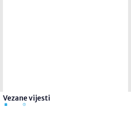
Vezane vijesti
7. kol. 2026
12:41