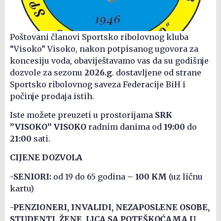
Poštovani članovi Sportsko ribolovnog kluba
“Visoko” Visoko, nakon potpisanog ugovora za
koncesiju voda, obaviještavamo vas da su godišnje
dozvole za sezonu
2026.g
. dostavljene od strane
Sportsko ribolovnog saveza Federacije BiH i
počinje prodaja istih.
Iste možete preuzeti u prostorijama
SRK
”VISOKO” VISOKO
radnim danima od
19:00
do
21:00
sati.
CIJENE DOZVOLA
-SENIORI:
od 19 do 65 godina
– 100 KM
(uz ličnu
kartu)
-PENZIONERI, INVALIDI, NEZAPOSLENE OSOBE,
STUDENTI, ŽENE, LICA SA POTEŠKOĆAMA U