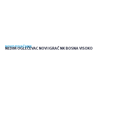
NOVO POJAČANJE
NEDIM OGLEČEVAC NOVI IGRAČ NK BOSNA VISOKO