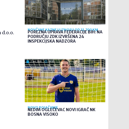
NOVČANE KAZNE U IZNOSU OD 31.700 KM
POREZNA UPRAVA FEDERACIJE BIH: NA
d.o.o.
PODRUČJU ZDK IZVRŠENA 24
INSPEKCIJSKA NADZORA
7. kol. 2026
09:56
NOVO POJAČANJE
NEDIM OGLEČEVAC NOVI IGRAČ NK
BOSNA VISOKO