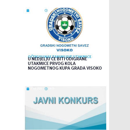
7. kol. 2026
09:26
OČEKUJU NAS ZANIMLJIVE UTAKMICE
U NEDJELJU ĆE BITI ODIGRANE
UTAKMICE PRVOG KOLA
NOGOMETNOG KUPA GRADA VISOKO
7. kol. 2026
08:35