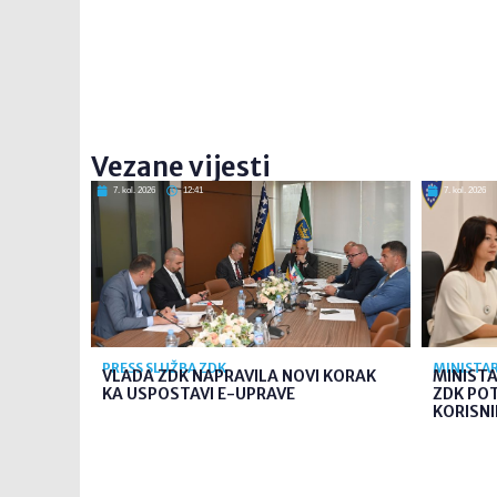
Vezane vijesti
7. kol. 2026
12:41
7. kol. 2026
PRESS SLUŽBA ZDK
MINISTAR
VLADA ZDK NAPRAVILA NOVI KORAK
MINIST
KA USPOSTAVI E-UPRAVE
ZDK PO
KORISNI