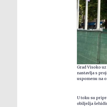
Grad Visoko uz
nastavlja s pro
uspomenu na one
U toku su prip
obilježja šehid