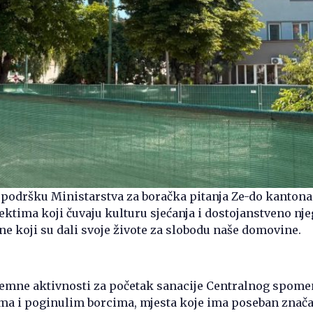
 podršku Ministarstva za boračka pitanja Ze-do kantona
jektima koji čuvaju kulturu sjećanja i dostojanstveno nj
 koji su dali svoje živote za slobodu naše domovine.
remne aktivnosti za početak sanacije Centralnog spome
ima i poginulim borcima, mjesta koje ima poseban znača