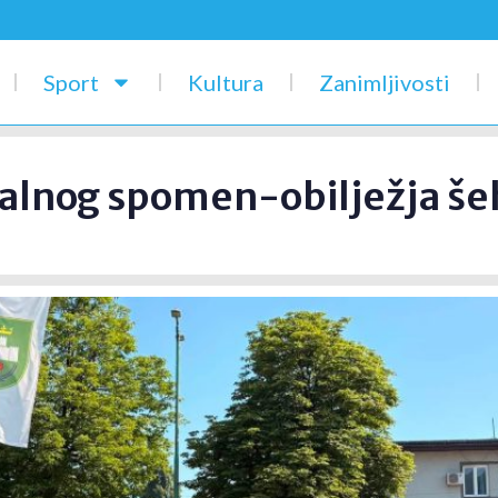
Sport
Kultura
Zanimljivosti
ralnog spomen-obilježja še