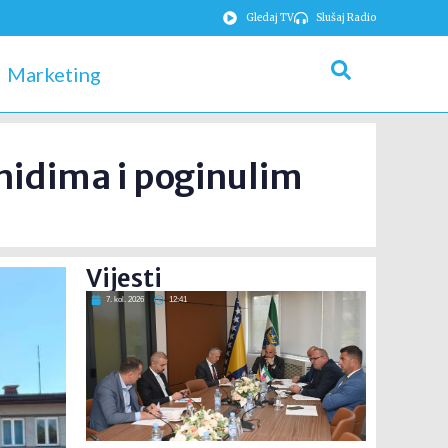
Gledaj TV
Slušaj Radio
Marketing
hidima i poginulim
Vijesti
7. kol. 2026
12:41