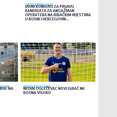
OPĆI IZBORI 2026
JAVNI KONKURS ZA PRIJAVU
KANDIDATA ZA ANGAŽMAN
OPERATERA NA BIRAČKIM MJESTIMA
U BOSNI I HERCEGOVIN...
7. kol. 2026
09:56
700 KM
NOVO POJAČANJE
BIH: NA
NEDIM OGLEČEVAC NOVI IGRAČ NK
BOSNA VISOKO