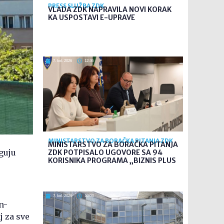
PRESS SLUŽBA ZDK
VLADA ZDK NAPRAVILA NOVI KORAK
KA USPOSTAVI E-UPRAVE
7. kol. 2026
12:36
MINISTARSTVO ZA BORAČKA PITANJA ZDK
MINISTARSTVO ZA BORAČKA PITANJA
eguju
ZDK POTPISALO UGOVORE SA 94
KORISNIKA PROGRAMA „BIZNIS PLUS
7. kol. 2026
10:03
n-
j za sve