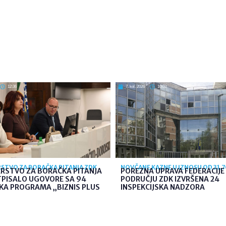
12:36
7. kol. 2026
10:03
STVO ZA BORAČKA PITANJA ZDK
NOVČANE KAZNE U IZNOSU OD 31.
ARSTVO ZA BORAČKA PITANJA
POREZNA UPRAVA FEDERACIJE 
TPISALO UGOVORE SA 94
PODRUČJU ZDK IZVRŠENA 24
KA PROGRAMA „BIZNIS PLUS
INSPEKCIJSKA NADZORA