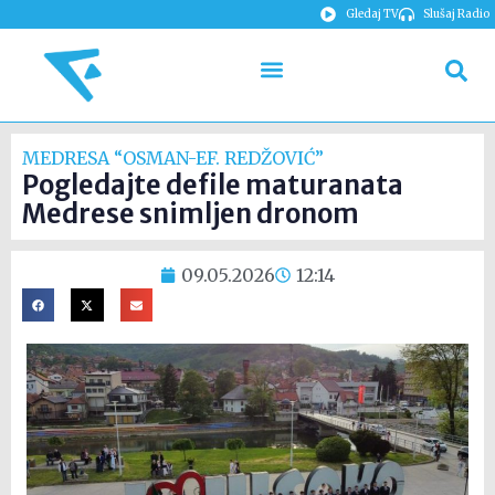
Gledaj TV
Slušaj Radio
MEDRESA “OSMAN-EF. REDŽOVIĆ”
Pogledajte defile maturanata
Medrese snimljen dronom
09.05.2026
12:14