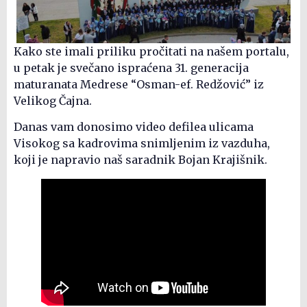
Kako ste imali priliku pročitati na našem portalu,
u petak je svečano ispraćena 31. generacija
maturanata Medrese “Osman-ef. Redžović” iz
Velikog Čajna.
Danas vam donosimo video defilea ulicama
Visokog sa kadrovima snimljenim iz vazduha,
koji je napravio naš saradnik Bojan Krajišnik.