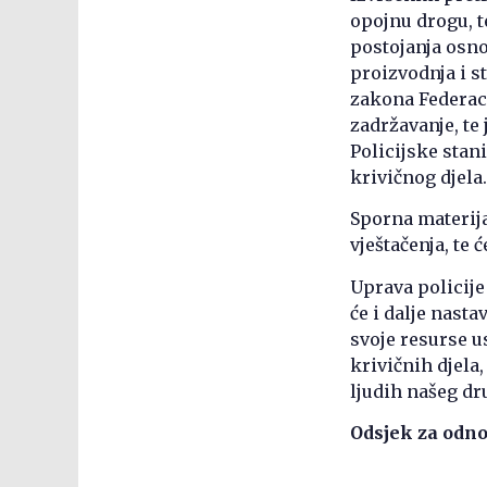
opojnu drogu, t
postojanja osno
proizvodnja i s
zakona Federaci
zadržavanje, te
Policijske sta
krivičnog djela.
Sporna materija
vještačenja, te 
Uprava policij
će i dalje nasta
svoje resurse u
krivičnih djela
ljudih našeg dr
Odsjek za odno