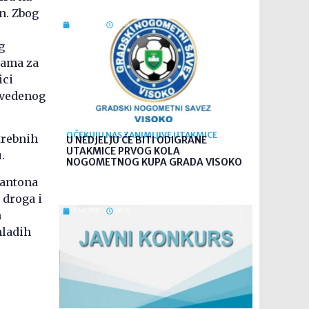
on. Zbog
7. kol. 2026
09:26
g
ijama za
ici
avedenog
OČEKUJU NAS ZANIMLJIVE UTAKMICE
trebnih
U NEDJELJU ĆE BITI ODIGRANE
UTAKMICE PRVOG KOLA
.
NOGOMETNOG KUPA GRADA VISOKO
kantona
 droga i
7. kol. 2026
08:35
h
mladih