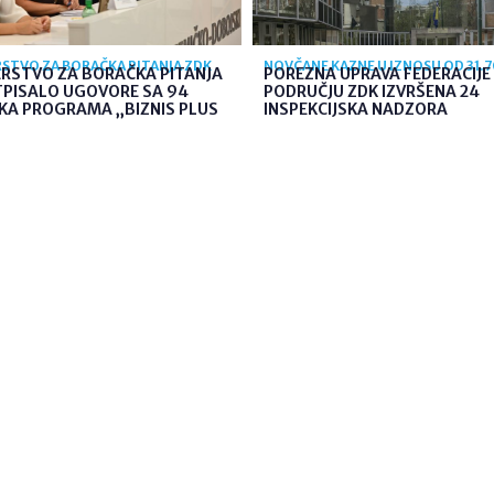
STVO ZA BORAČKA PITANJA ZDK
NOVČANE KAZNE U IZNOSU OD 31.
ARSTVO ZA BORAČKA PITANJA
POREZNA UPRAVA FEDERACIJE 
TPISALO UGOVORE SA 94
PODRUČJU ZDK IZVRŠENA 24
KA PROGRAMA „BIZNIS PLUS
INSPEKCIJSKA NADZORA