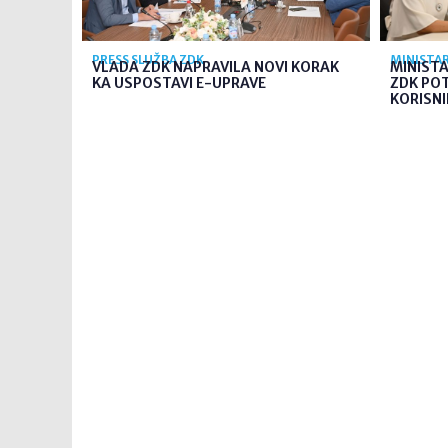
PRESS SLUŽBA ZDK
MINISTAR
VLADA ZDK NAPRAVILA NOVI KORAK
MINIST
KA USPOSTAVI E-UPRAVE
ZDK PO
KORISNI