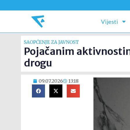
Vijesti
SAOPĆENJE ZA JAVNOST
Pojačanim aktivnostim
drogu
09.07.2026
13:18