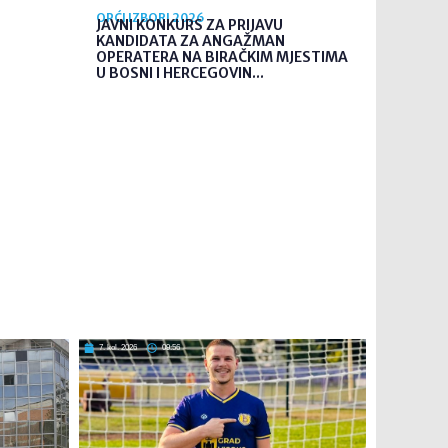
OPĆI IZBORI 2026
JAVNI KONKURS ZA PRIJAVU
KANDIDATA ZA ANGAŽMAN
OPERATERA NA BIRAČKIM MJESTIMA
U BOSNI I HERCEGOVIN...
7. kol. 2026
09:56