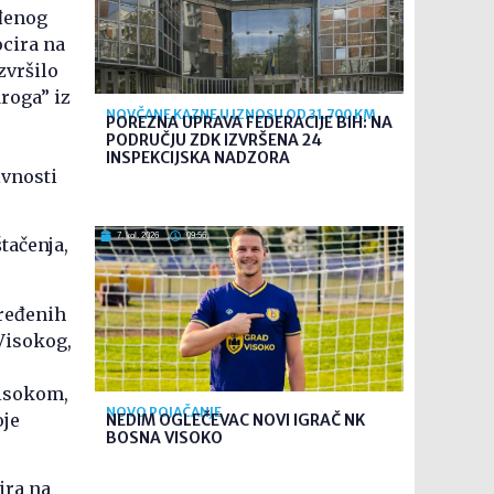
ođenog
ocira na
zvršilo
roga” iz
NOVČANE KAZNE U IZNOSU OD 31.700 KM
POREZNA UPRAVA FEDERACIJE BIH: NA
PODRUČJU ZDK IZVRŠENA 24
INSPEKCIJSKA NADZORA
ivnosti
7. kol. 2026
09:56
tačenja,
dređenih
Visokog,
Visokom,
NOVO POJAČANJE
oje
NEDIM OGLEČEVAC NOVI IGRAČ NK
BOSNA VISOKO
ira na