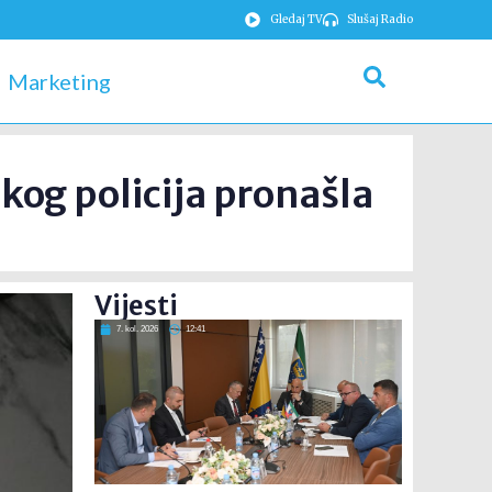
Gledaj TV
Slušaj Radio
Marketing
kog policija pronašla
Vijesti
7. kol. 2026
12:41