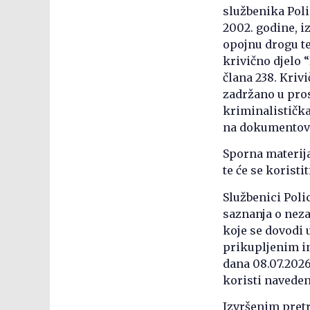
službenika Poli
2002. godine, i
opojnu drogu te
krivično djelo 
člana 238. Krivi
zadržano u pros
kriminalistička
na dokumentova
Sporna materija 
te će se korist
Službenici Poli
saznanja o neza
koje se dovodi 
prikupljenim i
dana 08.07.2026
koristi naveden
Izvršenim pret