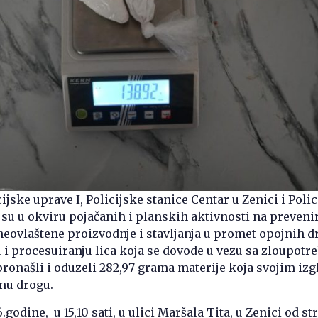
ijske uprave I, Policijske stanice Centar u Zenici i Poli
 su u okviru pojačanih i planskih aktivnosti na preveni
neovlaštene proizvodnje i stavljanja u promet opojnih d
u i procesuiranju lica koja se dovode u vezu sa zloupot
ronašli i oduzeli 282,97 grama materije koja svojim iz
nu drogu.
godine, u 15,10 sati, u ulici Maršala Tita, u Zenici od st