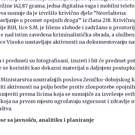
ežine 142,87 grama, jedna digitalna vaga i mobilni telef
va sumnje da je izvršilo krivično djelo “Neovlaštena
tavljanje u promet opojnih droga'” iz člana 238. Krivično
je BiH, lice S.M. je lišeno slobode i zadržano u prostor
 je nad istim zavedena kriminalistička obrada, a služben
nice Visoko nastavljaju aktivnosti na dokumentovanju n
 i predmeti su fotografisani, izuzeti i bit će predmet po
će se koristiti kao dokazni materijal u daljnjem postupku
e Ministarstva unutrašnjih poslova Zeničko-dobojskog 
viti aktivnosti na polju borbe protiv zloupotrebe opojnih
smjeriti prema licima koja se sumnjiče za izvršenje ovi
, koja na prvom mjestu ugrožavaju sigurnost i zdravlje 
uštva.
se sa javnošću, analitiku i planiranje