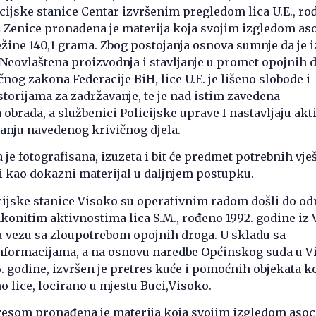
cijske stanice Centar izvršenim pregledom lica U.E., r
z Zenice pronađena je materija koja svojim izgledom as
žine 140,1 grama. Zbog postojanja osnova sumnje da je i
“Neovlaštena proizvodnja i stavljanje u promet opojnih d
čnog zakona Federacije BiH, lice U.E. je lišeno slobode i
torijama za zadržavanje, te je nad istim zavedena
 obrada, a službenici Policijske uprave I nastavljaju akt
nju navedenog krivičnog djela.
je fotografisana, izuzeta i bit će predmet potrebnih vješ
iti kao dokazni materijal u daljnjem postupku.
cijske stanice Visoko su operativnim radom došli do o
konitim aktivnostima lica S.M., rođeno 1992. godine iz 
u vezu sa zloupotrebom opojnih droga. U skladu sa
nformacijama, a na osnovu naredbe Općinskog suda u 
. godine, izvršen je pretres kuće i pomoćnih objekata k
o lice, locirano u mjestu Buci,Visoko.
resom pronađena je materija koja svojim izgledom asoc