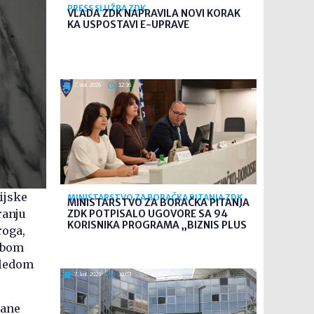
PRESS SLUŽBA ZDK
VLADA ZDK NAPRAVILA NOVI KORAK
KA USPOSTAVI E-UPRAVE
7. kol. 2026
12:36
cijske
MINISTARSTVO ZA BORAČKA PITANJA ZDK
MINISTARSTVO ZA BORAČKA PITANJA
ranju
ZDK POTPISALO UGOVORE SA 94
KORISNIKA PROGRAMA „BIZNIS PLUS
roga,
rebom
gledom
7. kol. 2026
10:03
rane