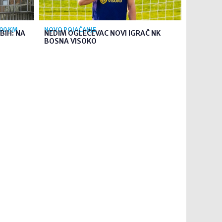
700 KM
NOVO POJAČANJE
BIH: NA
NEDIM OGLEČEVAC NOVI IGRAČ NK
BOSNA VISOKO