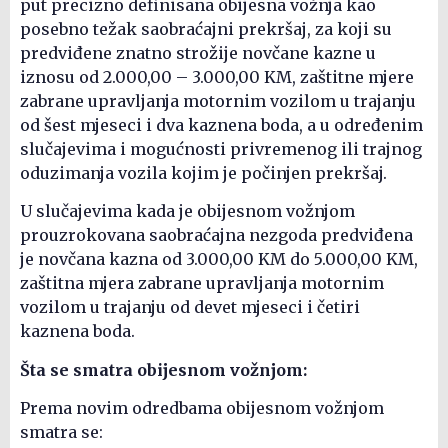
put precizno definisana obijesna vožnja kao
posebno težak saobraćajni prekršaj, za koji su
predviđene znatno strožije novčane kazne u
iznosu od 2.000,00 – 3.000,00 KM, zaštitne mjere
zabrane upravljanja motornim vozilom u trajanju
od šest mjeseci i dva kaznena boda, a u određenim
slučajevima i mogućnosti privremenog ili trajnog
oduzimanja vozila kojim je počinjen prekršaj.
U slučajevima kada je obijesnom vožnjom
prouzrokovana saobraćajna nezgoda predviđena
je novčana kazna od 3.000,00 KM do 5.000,00 KM,
zaštitna mjera zabrane upravljanja motornim
vozilom u trajanju od devet mjeseci i četiri
kaznena boda.
Šta se smatra obijesnom vožnjom
:
Prema novim odredbama obijesnom vožnjom
smatra se: