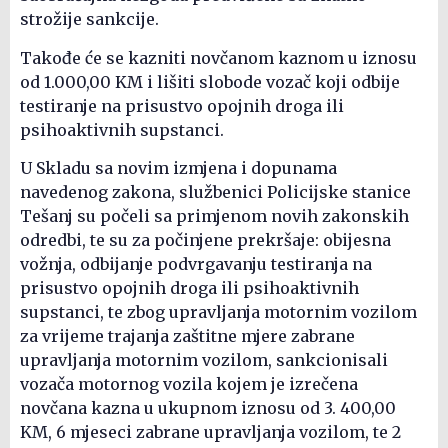
strožije sankcije.
Takođe će se kazniti novčanom kaznom u iznosu
od 1.000,00 KM i lišiti slobode vozač koji odbije
testiranje na prisustvo opojnih droga ili
psihoaktivnih supstanci.
U Skladu sa novim izmjena i dopunama
navedenog zakona, službenici Policijske stanice
Tešanj su počeli sa primjenom novih zakonskih
odredbi, te su za počinjene prekršaje: obijesna
vožnja, odbijanje podvrgavanju testiranja na
prisustvo opojnih droga ili psihoaktivnih
supstanci, te zbog upravljanja motornim vozilom
za vrijeme trajanja zaštitne mjere zabrane
upravljanja motornim vozilom, sankcionisali
vozača motornog vozila kojem je izrečena
novčana kazna u ukupnom iznosu od 3. 400,00
KM, 6 mjeseci zabrane upravljanja vozilom, te 2