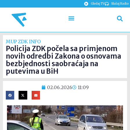
Gledaj TV
Slušaj Radio
MUP ZDK INFO
Policija ZDK počela sa primjenom
novih odredbi Zakona o osnovama
bezbjednosti saobraćaja na
putevima u BiH
02.06.2026
11:09