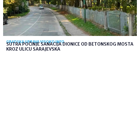
GRADSKA UPRAVA VISOKO INFO
SUTRA POČINJE SANACIJA DIONICE OD BETONSKOG MOSTA
KROZ ULICU SARAJEVSKA