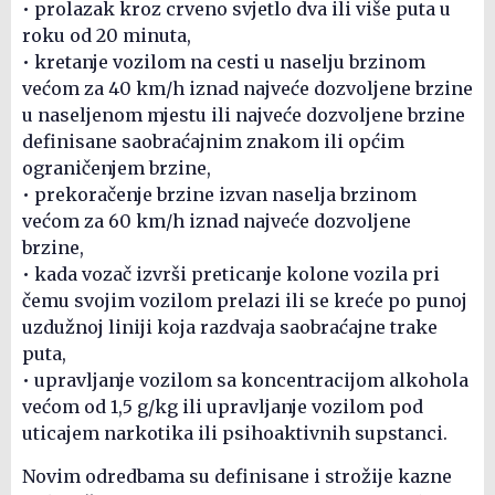
• prolazak kroz crveno svjetlo dva ili više puta u
roku od 20 minuta,
• kretanje vozilom na cesti u naselju brzinom
većom za 40 km/h iznad najveće dozvoljene brzine
u naseljenom mjestu ili najveće dozvoljene brzine
definisane saobraćajnim znakom ili općim
ograničenjem brzine,
• prekoračenje brzine izvan naselja brzinom
većom za 60 km/h iznad najveće dozvoljene
brzine,
• kada vozač izvrši preticanje kolone vozila pri
čemu svojim vozilom prelazi ili se kreće po punoj
uzdužnoj liniji koja razdvaja saobraćajne trake
puta,
• upravljanje vozilom sa koncentracijom alkohola
većom od 1,5 g/kg ili upravljanje vozilom pod
uticajem narkotika ili psihoaktivnih supstanci.
Novim odredbama su definisane i strožije kazne