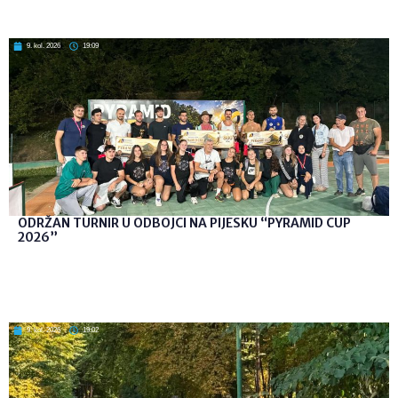
9. kol. 2026
19:09
ODRŽAN TURNIR U ODBOJCI NA PIJESKU “PYRAMID CUP
2026”
9. kol. 2026
19:02