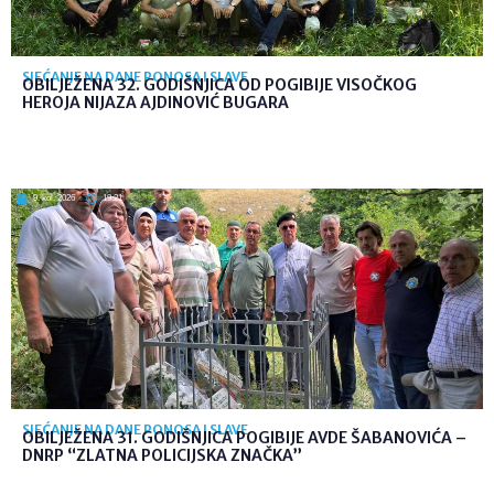
SJEĆANJE NA DANE PONOSA I SLAVE
OBILJEŽENA 32. GODIŠNJICA OD POGIBIJE VISOČKOG
HEROJA NIJAZA AJDINOVIĆ BUGARA
9. kol. 2026
19:21
SJEĆANJE NA DANE PONOSA I SLAVE
OBILJEŽENA 31. GODIŠNJICA POGIBIJE AVDE ŠABANOVIĆA –
DNRP “ZLATNA POLICIJSKA ZNAČKA”