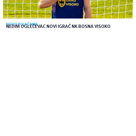
NOVO POJAČANJE
NEDIM OGLEČEVAC NOVI IGRAČ NK BOSNA VISOKO