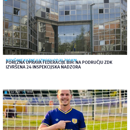
NOVČANE KAZNE U IZNOSU OD 31.700 KM
POREZNA UPRAVA FEDERACIJE BIH: NA PODRUČJU ZDK
IZVRŠENA 24 INSPEKCIJSKA NADZORA
7. kol. 2026
09:56