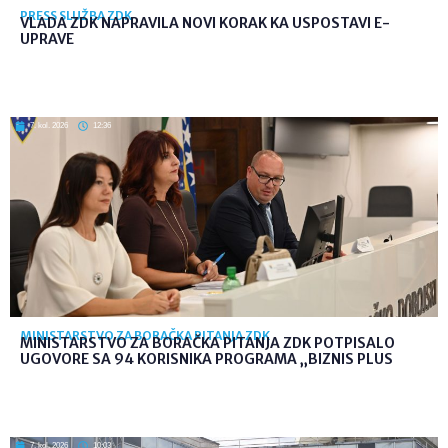
PRESS SLUŽBA ZDK
VLADA ZDK NAPRAVILA NOVI KORAK KA USPOSTAVI E-
UPRAVE
7. kol. 2026
12:36
MINISTARSTVO ZA BORAČKA PITANJA ZDK
MINISTARSTVO ZA BORAČKA PITANJA ZDK POTPISALO
UGOVORE SA 94 KORISNIKA PROGRAMA „BIZNIS PLUS
7. kol. 2026
10:03