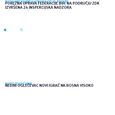
NOVČANE KAZNE U IZNOSU OD 31.700 KM
POREZNA UPRAVA FEDERACIJE BIH: NA PODRUČJU ZDK
IZVRŠENA 24 INSPEKCIJSKA NADZORA
7. kol. 2026
09:56
NOVO POJAČANJE
NEDIM OGLEČEVAC NOVI IGRAČ NK BOSNA VISOKO