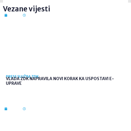
Vezane vijesti
7. kol. 2026
12:41
PRESS SLUŽBA ZDK
VLADA ZDK NAPRAVILA NOVI KORAK KA USPOSTAVI E-
UPRAVE
7. kol. 2026
12:36