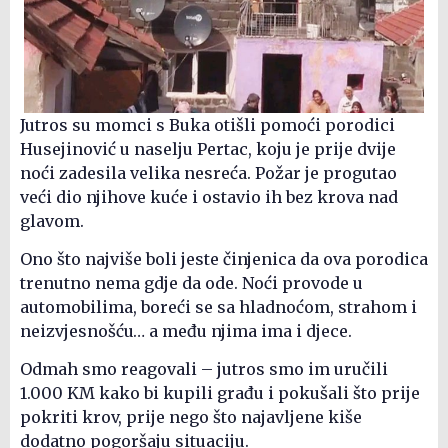
Jutros su momci s Buka otišli pomoći porodici
Husejinović u naselju Pertac, koju je prije dvije
noći zadesila velika nesreća. Požar je progutao
veći dio njihove kuće i ostavio ih bez krova nad
glavom.
Ono što najviše boli jeste činjenica da ova porodica
trenutno nema gdje da ode. Noći provode u
automobilima, boreći se sa hladnoćom, strahom i
neizvjesnošću… a među njima ima i djece.
Odmah smo reagovali – jutros smo im uručili
1.000 KM kako bi kupili građu i pokušali što prije
pokriti krov, prije nego što najavljene kiše
dodatno pogoršaju situaciju.