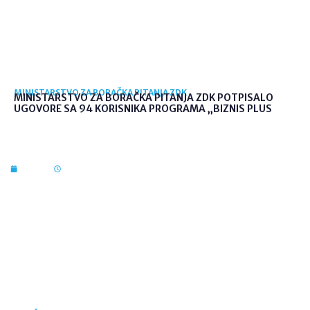
MINISTARSTVO ZA BORAČKA PITANJA ZDK
MINISTARSTVO ZA BORAČKA PITANJA ZDK POTPISALO
UGOVORE SA 94 KORISNIKA PROGRAMA „BIZNIS PLUS
7. kol. 2026
10:03