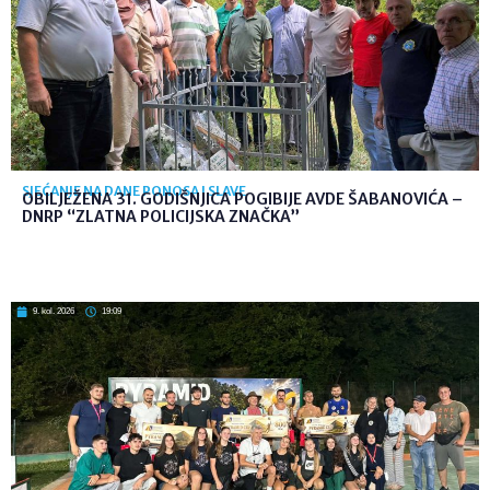
SJEĆANJE NA DANE PONOSA I SLAVE
OBILJEŽENA 31. GODIŠNJICA POGIBIJE AVDE ŠABANOVIĆA –
DNRP “ZLATNA POLICIJSKA ZNAČKA”
9. kol. 2026
19:09