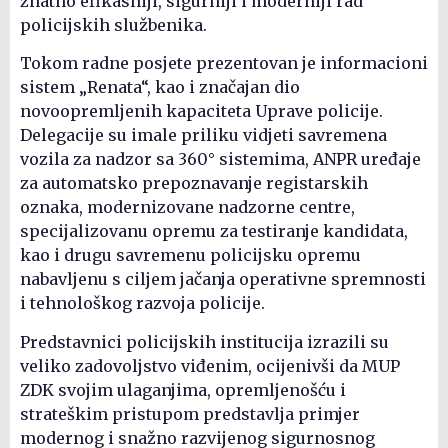
znatno efikasniji, sigurniji i moderniji rad
policijskih službenika.
Tokom radne posjete prezentovan je informacioni
sistem „Renata“, kao i značajan dio
novoopremljenih kapaciteta Uprave policije.
Delegacije su imale priliku vidjeti savremena
vozila za nadzor sa 360° sistemima, ANPR uređaje
za automatsko prepoznavanje registarskih
oznaka, modernizovane nadzorne centre,
specijalizovanu opremu za testiranje kandidata,
kao i drugu savremenu policijsku opremu
nabavljenu s ciljem jačanja operativne spremnosti
i tehnološkog razvoja policije.
Predstavnici policijskih institucija izrazili su
veliko zadovoljstvo viđenim, ocijenivši da MUP
ZDK svojim ulaganjima, opremljenošću i
strateškim pristupom predstavlja primjer
modernog i snažno razvijenog sigurnosnog