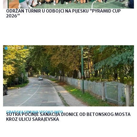
ODRŽAN TURNIR U ODBOJCI NA PIJESKU “PYRAMID CUP
2026”
9. kol. 2026
19:02
GRADSKA UPRAVA VISOKO INFO
SUTRA POČINJE SANACIJA DIONICE OD BETONSKOG MOSTA
KROZ ULICU SARAJEVSKA