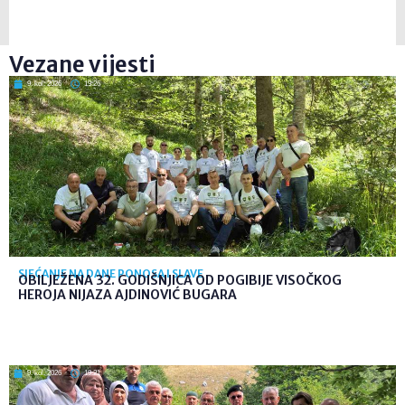
Vezane vijesti
9. kol. 2026
19:26
SJEĆANJE NA DANE PONOSA I SLAVE
OBILJEŽENA 32. GODIŠNJICA OD POGIBIJE VISOČKOG
HEROJA NIJAZA AJDINOVIĆ BUGARA
9. kol. 2026
19:21