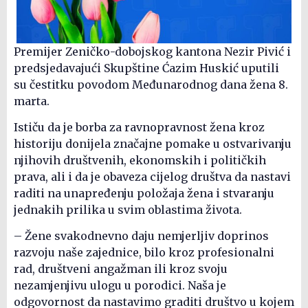
Premijer Zeničko-dobojskog kantona Nezir Pivić i
predsjedavajući Skupštine Ćazim Huskić uputili
su čestitku povodom Međunarodnog dana žena 8.
marta.
Ističu da je borba za ravnopravnost žena kroz
historiju donijela značajne pomake u ostvarivanju
njihovih društvenih, ekonomskih i političkih
prava, ali i da je obaveza cijelog društva da nastavi
raditi na unapređenju položaja žena i stvaranju
jednakih prilika u svim oblastima života.
– Žene svakodnevno daju nemjerljiv doprinos
razvoju naše zajednice, bilo kroz profesionalni
rad, društveni angažman ili kroz svoju
nezamjenjivu ulogu u porodici. Naša je
odgovornost da nastavimo graditi društvo u kojem