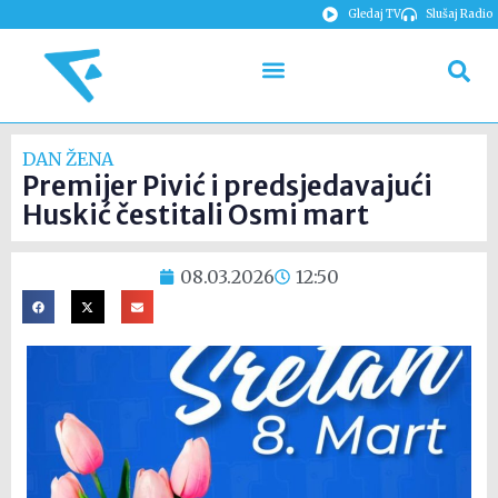
Gledaj TV
Slušaj Radio
DAN ŽENA
Premijer Pivić i predsjedavajući
Huskić čestitali Osmi mart
08.03.2026
12:50