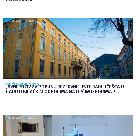
7. kol. 2026
08:25
OPĆI IZBORI 2026
JAVNI POZIV ZA POPUNU REZERVNE LISTE RADI UČEŠĆA U
RADU U BIRAČKIM ODBORIMA NA OPĆIM IZBORIMA 2...
6. kol. 2026
12:41