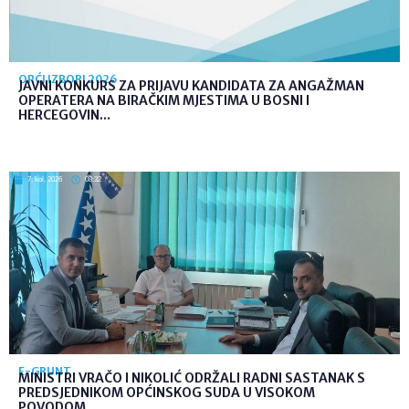
OPĆI IZBORI 2026
JAVNI KONKURS ZA PRIJAVU KANDIDATA ZA ANGAŽMAN
OPERATERA NA BIRAČKIM MJESTIMA U BOSNI I
HERCEGOVIN...
7. kol. 2026
08:32
E-GRUNT
MINISTRI VRAČO I NIKOLIĆ ODRŽALI RADNI SASTANAK S
PREDSJEDNIKOM OPĆINSKOG SUDA U VISOKOM
POVODOM...