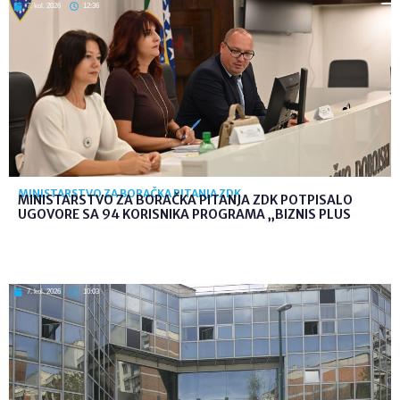
7. kol. 2026
12:36
MINISTARSTVO ZA BORAČKA PITANJA ZDK
MINISTARSTVO ZA BORAČKA PITANJA ZDK POTPISALO
UGOVORE SA 94 KORISNIKA PROGRAMA „BIZNIS PLUS
7. kol. 2026
10:03