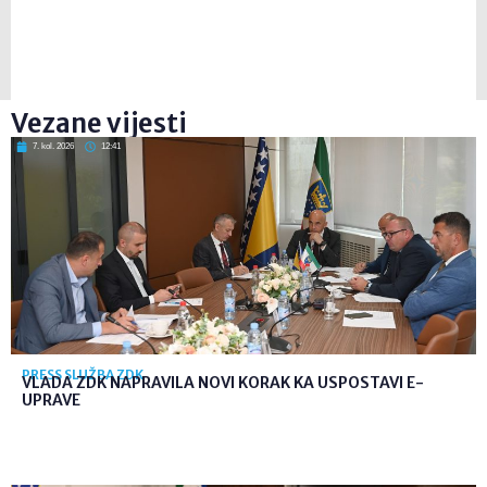
Vezane vijesti
7. kol. 2026
12:41
PRESS SLUŽBA ZDK
VLADA ZDK NAPRAVILA NOVI KORAK KA USPOSTAVI E-
UPRAVE