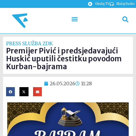
Gledaj TV
Slušaj Radio
PRESS SLUŽBA ZDK
Premijer Pivić i predsjedavajući
Huskić uputili čestitku povodom
Kurban-bajrama
26.05.2026
11:28