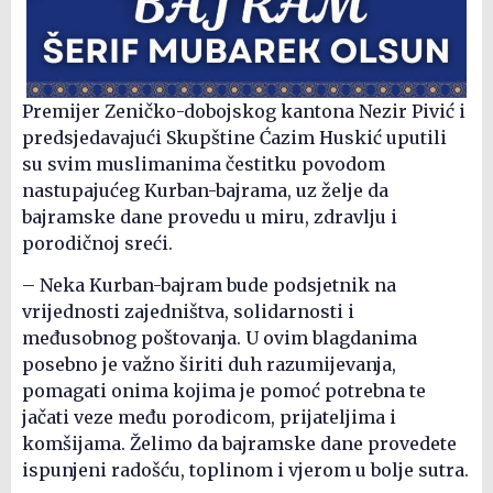
Premijer Zeničko-dobojskog kantona Nezir Pivić i
predsjedavajući Skupštine Ćazim Huskić uputili
su svim muslimanima čestitku povodom
nastupajućeg Kurban-bajrama, uz želje da
bajramske dane provedu u miru, zdravlju i
porodičnoj sreći.
– Neka Kurban-bajram bude podsjetnik na
vrijednosti zajedništva, solidarnosti i
međusobnog poštovanja. U ovim blagdanima
posebno je važno širiti duh razumijevanja,
pomagati onima kojima je pomoć potrebna te
jačati veze među porodicom, prijateljima i
komšijama. Želimo da bajramske dane provedete
ispunjeni radošću, toplinom i vjerom u bolje sutra.