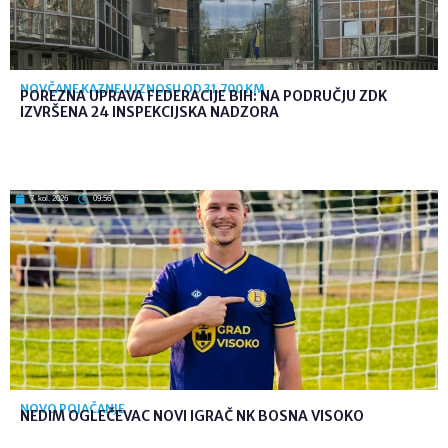
NOVČANE KAZNE U IZNOSU OD 31.700 KM
POREZNA UPRAVA FEDERACIJE BIH: NA PODRUČJU ZDK
IZVRŠENA 24 INSPEKCIJSKA NADZORA
7. kol. 2026
09:56
NOVO POJAČANJE
NEDIM OGLEČEVAC NOVI IGRAČ NK BOSNA VISOKO