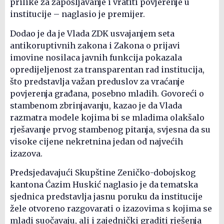
prilike za zapošljavanje i vratiti povjerenje u
institucije – naglasio je premijer.
Dodao je da je Vlada ZDK usvajanjem seta
antikoruptivnih zakona i Zakona o prijavi
imovine nosilaca javnih funkcija pokazala
opredijeljenost za transparentan rad institucija,
što predstavlja važan preduslov za vraćanje
povjerenja građana, posebno mladih. Govoreći o
stambenom zbrinjavanju, kazao je da Vlada
razmatra modele kojima bi se mladima olakšalo
rješavanje prvog stambenog pitanja, svjesna da su
visoke cijene nekretnina jedan od najvećih
izazova.
Predsjedavajući Skupštine Zeničko-dobojskog
kantona Ćazim Huskić naglasio je da tematska
sjednica predstavlja jasnu poruku da institucije
žele otvoreno razgovarati o izazovima s kojima se
mladi suočavaju, ali i zajednički graditi rješenja