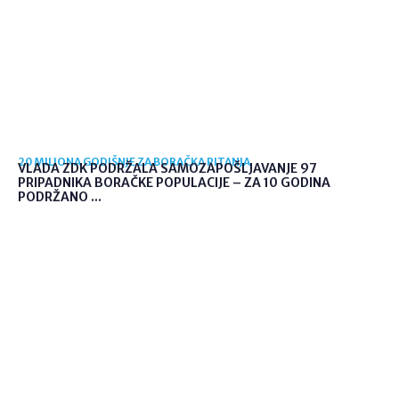
20 MILIONA GODIŠNJE ZA BORAČKA PITANJA
VLADA ZDK PODRŽALA SAMOZAPOŠLJAVANJE 97
PRIPADNIKA BORAČKE POPULACIJE – ZA 10 GODINA
PODRŽANO ...