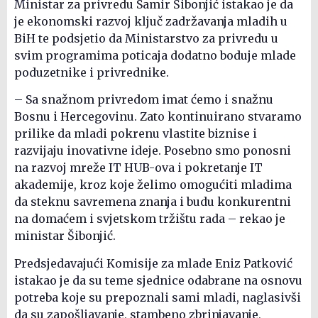
Ministar za privredu Samir Šibonjić istakao je da
je ekonomski razvoj ključ zadržavanja mladih u
BiH te podsjetio da Ministarstvo za privredu u
svim programima poticaja dodatno boduje mlade
poduzetnike i privrednike.
– Sa snažnom privredom imat ćemo i snažnu
Bosnu i Hercegovinu. Zato kontinuirano stvaramo
prilike da mladi pokrenu vlastite biznise i
razvijaju inovativne ideje. Posebno smo ponosni
na razvoj mreže IT HUB-ova i pokretanje IT
akademije, kroz koje želimo omogućiti mladima
da steknu savremena znanja i budu konkurentni
na domaćem i svjetskom tržištu rada – rekao je
ministar Šibonjić.
Predsjedavajući Komisije za mlade Eniz Patković
istakao je da su teme sjednice odabrane na osnovu
potreba koje su prepoznali sami mladi, naglasivši
da su zapošljavanje, stambeno zbrinjavanje,