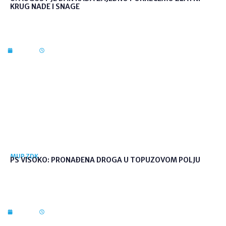
KRUG NADE I SNAGE
6. kol. 2026
10:24
MUP ZDK
PS VISOKO: PRONAĐENA DROGA U TOPUZOVOM POLJU
6. kol. 2026
09:59