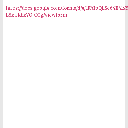
https://docs.google.com/forms/d/e/1FAIpQLSc64E41
L8xUkbxYQ_CCg/viewform