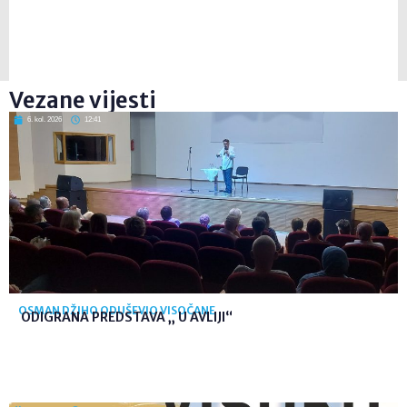
Vezane vijesti
6. kol. 2026
12:41
OSMAN DŽIHO ODUŠEVIO VISOČANE
ODIGRANA PREDSTAVA „ U AVLIJI“