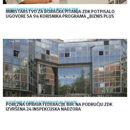
MINISTARSTVO ZA BORAČKA PITANJA ZDK
MINISTARSTVO ZA BORAČKA PITANJA ZDK POTPISALO
UGOVORE SA 94 KORISNIKA PROGRAMA „BIZNIS PLUS
7. kol. 2026
10:03
NOVČANE KAZNE U IZNOSU OD 31.700 KM
POREZNA UPRAVA FEDERACIJE BIH: NA PODRUČJU ZDK
IZVRŠENA 24 INSPEKCIJSKA NADZORA