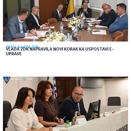
PRESS SLUŽBA ZDK
VLADA ZDK NAPRAVILA NOVI KORAK KA USPOSTAVI E-
UPRAVE
7. kol. 2026
12:36