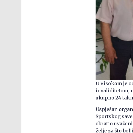
U Visokom je o
invaliditetom, 
ukupno 24 takm
Uspješan organi
Sportskog savez
obratio uvaženi
želje za što bol