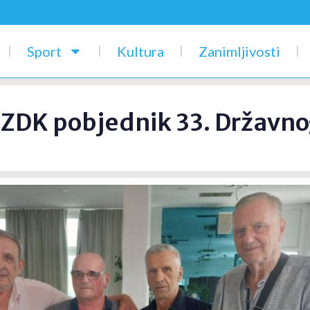
Sport
Kultura
Zanimljivosti
I ZDK pobjednik 33. Državn