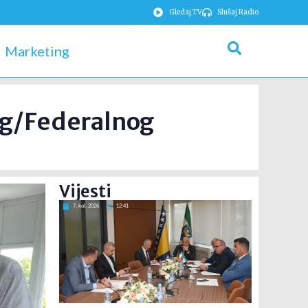
Gledaj TV
Slušaj Radio
Marketing
og/Federalnog
Vijesti
7. kol. 2026
12:41