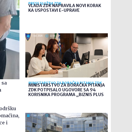
PRESS SLUŽBA ZDK
VLADA ZDK NAPRAVILA NOVI KORAK
KA USPOSTAVI E-UPRAVE
7. kol. 2026
12:36
 sa
MINISTARSTVO ZA BORAČKA PITANJA ZDK
MINISTARSTVO ZA BORAČKA PITANJA
a
ZDK POTPISALO UGOVORE SA 94
KORISNIKA PROGRAMA „BIZNIS PLUS
podršku
domaćina,
7. kol. 2026
10:03
ce i