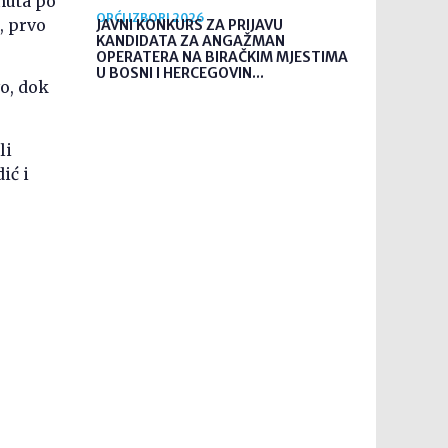
nuta po
OPĆI IZBORI 2026
, prvo
JAVNI KONKURS ZA PRIJAVU
KANDIDATA ZA ANGAŽMAN
OPERATERA NA BIRAČKIM MJESTIMA
U BOSNI I HERCEGOVIN...
o, dok
li
ić i