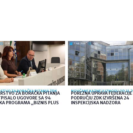
12:36
7. kol. 2026
10:03
STVO ZA BORAČKA PITANJA ZDK
NOVČANE KAZNE U IZNOSU OD 31.
ARSTVO ZA BORAČKA PITANJA
POREZNA UPRAVA FEDERACIJE 
TPISALO UGOVORE SA 94
PODRUČJU ZDK IZVRŠENA 24
KA PROGRAMA „BIZNIS PLUS
INSPEKCIJSKA NADZORA