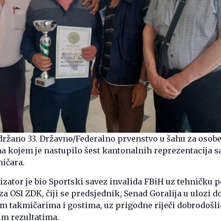
držano 33. Državno/Federalno prvenstvo u šahu za osobe
na kojem je nastupilo šest kantonalnih reprezentacija s
ičara.
zator je bio Sportski savez invalida FBiH uz tehničku 
a OSI ZDK, čiji se predsjednik, Senad Goralija u ulozi 
m takmičarima i gostima, uz prigodne riječi dobrodošli
jim rezultatima.