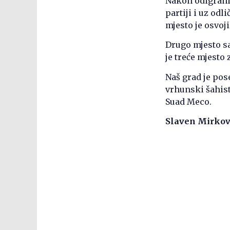
Nakon odigrani
partiji i uz od
mjesto je osvoj
Drugo mjesto sa
je treće mjesto
Naš grad je pos
vrhunski šahisti
Suad Meco.
Slaven Mirkov