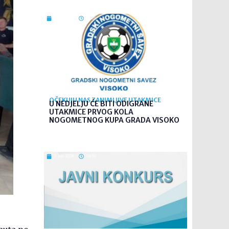
7. kol. 2026
09:26
OČEKUJU NAS ZANIMLJIVE UTAKMICE
U NEDJELJU ĆE BITI ODIGRANE
UTAKMICE PRVOG KOLA
NOGOMETNOG KUPA GRADA VISOKO
7. kol. 2026
08:35