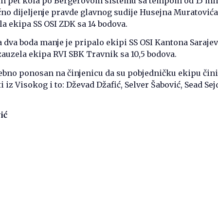
h pet kola po Bergerovom sistemu sa tempom od 15 mi
lično dijeljenje pravde glavnog sudije Husejna Muratovića
ila ekipa SS OSI ZDK sa 14 bodova.
 dva boda manje je pripalo ekipi SS OSI Kantona Sarajev
 zauzela ekipa RVI SBK Travnik sa 10,5 bodova.
ebno ponosan na činjenicu da su pobjedničku ekipu čini
 iz Visokog i to: Dževad Džafić, Selver Šabović, Sead Sejd
ić