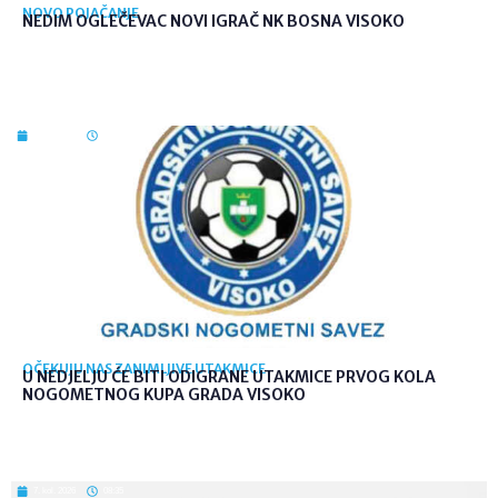
NOVO POJAČANJE
NEDIM OGLEČEVAC NOVI IGRAČ NK BOSNA VISOKO
7. kol. 2026
09:26
OČEKUJU NAS ZANIMLJIVE UTAKMICE
U NEDJELJU ĆE BITI ODIGRANE UTAKMICE PRVOG KOLA
NOGOMETNOG KUPA GRADA VISOKO
7. kol. 2026
08:35