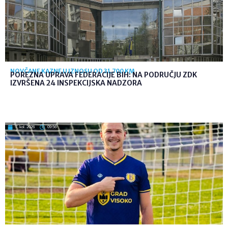
NOVČANE KAZNE U IZNOSU OD 31.700 KM
POREZNA UPRAVA FEDERACIJE BIH: NA PODRUČJU ZDK
IZVRŠENA 24 INSPEKCIJSKA NADZORA
7. kol. 2026
09:56