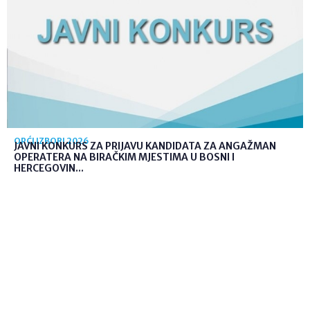
OPĆI IZBORI 2026
JAVNI KONKURS ZA PRIJAVU KANDIDATA ZA ANGAŽMAN
OPERATERA NA BIRAČKIM MJESTIMA U BOSNI I
HERCEGOVIN...