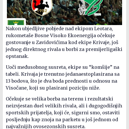
Nakon ubjedljive pobjede nad ekipom Leotara,
rukometaše Bosne Visoko Ekoenergija očekuje
gostovanje u Zavidovićima kod ekipe Krivaje, još
jednog direktnog rivala u borbi za premijerligaški
opstanak.
Uoči međusobnog susreta, ekipe su “komšije” na
tabeli. Krivaja je trenutno jedanaestoplasirana sa
13 bodova, što je dva boda prednosti u odnosu na
Visočane, koji su plasirani poziciju niže.
Očekuje se velika borba na terenu i rezultatski
neizvjestan duel velikih rivala, ali i dugogodišnjih
sportskih prijatelja, koji će, sigurni smo, ostaviti
posljednju kap znoja na parketu u još jednom od
najvažnijih ovosezonskih susreta.