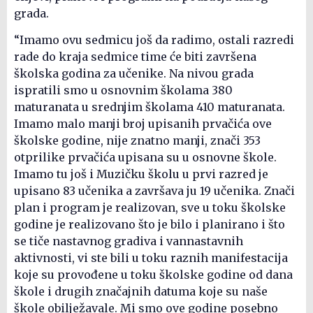
grada.
“Imamo ovu sedmicu još da radimo, ostali razredi
rade do kraja sedmice time će biti završena
školska godina za učenike. Na nivou grada
ispratili smo u osnovnim školama 380
maturanata u srednjim školama 410 maturanata.
Imamo malo manji broj upisanih prvačića ove
školske godine, nije znatno manji, znači 353
otprilike prvačića upisana su u osnovne škole.
Imamo tu još i Muzičku školu u prvi razred je
upisano 83 učenika a završava ju 19 učenika. Znači
plan i program je realizovan, sve u toku školske
godine je realizovano što je bilo i planirano i što
se tiče nastavnog gradiva i vannastavnih
aktivnosti, vi ste bili u toku raznih manifestacija
koje su provođene u toku školske godine od dana
škole i drugih značajnih datuma koje su naše
škole obilježavale. Mi smo ove godine posebno