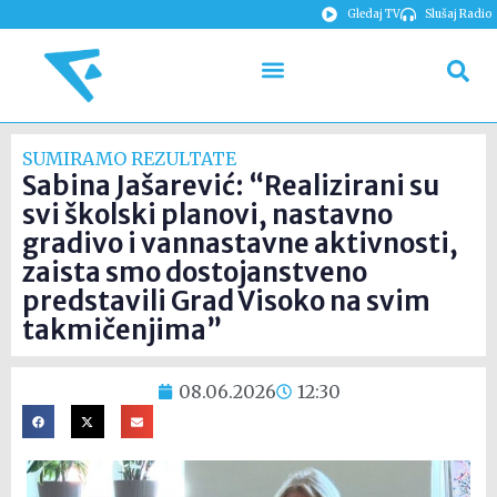
Gledaj TV
Slušaj Radio
SUMIRAMO REZULTATE
Sabina Jašarević: “Realizirani su
svi školski planovi, nastavno
gradivo i vannastavne aktivnosti,
zaista smo dostojanstveno
predstavili Grad Visoko na svim
takmičenjima”
08.06.2026
12:30