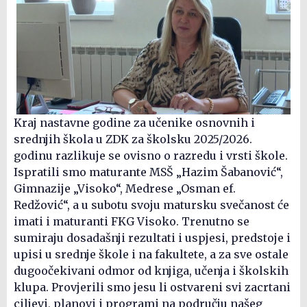
Kraj nastavne godine za učenike osnovnih i
srednjih škola u ZDK za školsku 2025/2026.
godinu razlikuje se ovisno o razredu i vrsti škole.
Ispratili smo maturante MSŠ „Hazim Šabanović“,
Gimnazije „Visoko“, Medrese „Osman ef.
Redžović“, a u subotu svoju matursku svečanost će
imati i maturanti FKG Visoko. Trenutno se
sumiraju dosadašnji rezultati i uspjesi, predstoje i
upisi u srednje škole i na fakultete, a za sve ostale
dugoočekivani odmor od knjiga, učenja i školskih
klupa. Provjerili smo jesu li ostvareni svi zacrtani
ciljevi, planovi i programi na području našeg