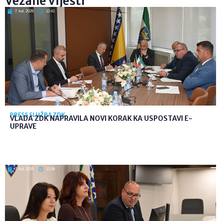
Vezane vijesti
7. kol. 2026
12:41
PRESS SLUŽBA ZDK
VLADA ZDK NAPRAVILA NOVI KORAK KA USPOSTAVI E-
UPRAVE
7. kol. 2026
12:36