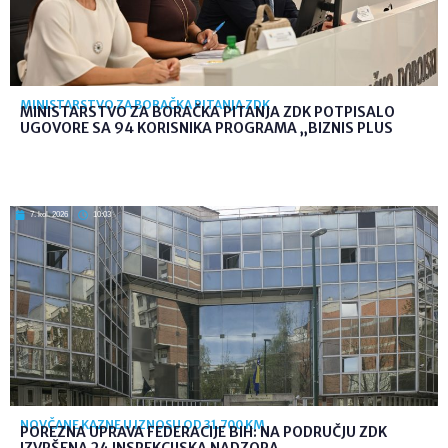
MINISTARSTVO ZA BORAČKA PITANJA ZDK
MINISTARSTVO ZA BORAČKA PITANJA ZDK POTPISALO
UGOVORE SA 94 KORISNIKA PROGRAMA „BIZNIS PLUS
7. kol. 2026
10:03
NOVČANE KAZNE U IZNOSU OD 31.700 KM
POREZNA UPRAVA FEDERACIJE BIH: NA PODRUČJU ZDK
IZVRŠENA 24 INSPEKCIJSKA NADZORA