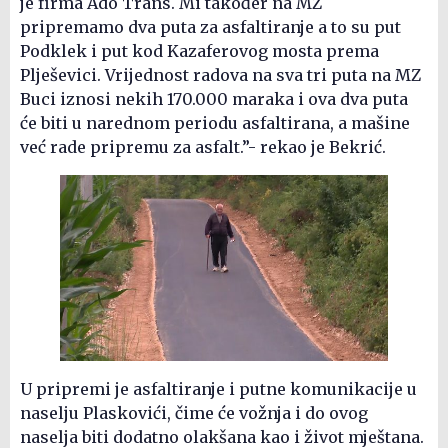
je firma Ado Trans. Mi također na MZ
pripremamo dva puta za asfaltiranje a to su put
Podklek i put kod Kazaferovog mosta prema
Plješevici. Vrijednost radova na sva tri puta na MZ
Buci iznosi nekih 170.000 maraka i ova dva puta
će biti u narednom periodu asfaltirana, a mašine
već rade pripremu za asfalt.”- rekao je Bekrić.
U pripremi je asfaltiranje i putne komunikacije u
naselju Plaskovići, čime će vožnja i do ovog
naselja biti dodatno olakšana kao i život mještana.