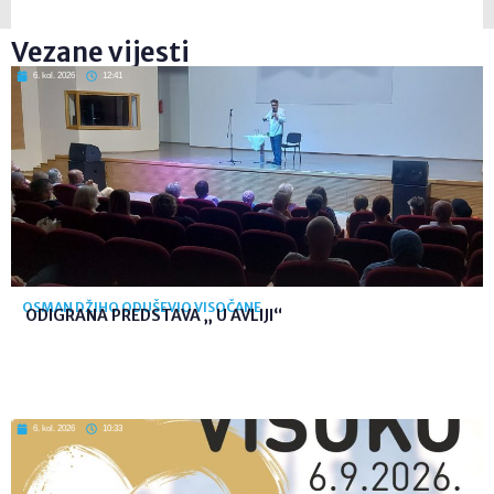
Vezane vijesti
6. kol. 2026
12:41
OSMAN DŽIHO ODUŠEVIO VISOČANE
ODIGRANA PREDSTAVA „ U AVLIJI“
6. kol. 2026
10:33