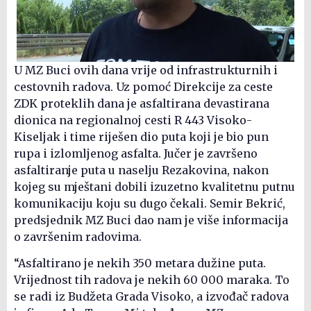
U MZ Buci ovih dana vrije od infrastrukturnih i
cestovnih radova. Uz pomoć Direkcije za ceste
ZDK proteklih dana je asfaltirana devastirana
dionica na regionalnoj cesti R 443 Visoko-
Kiseljak i time riješen dio puta koji je bio pun
rupa i izlomljenog asfalta. Jučer je završeno
asfaltiranje puta u naselju Rezakovina, nakon
kojeg su mještani dobili izuzetno kvalitetnu putnu
komunikaciju koju su dugo čekali. Semir Bekrić,
predsjednik MZ Buci dao nam je više informacija
o završenim radovima.
“Asfaltirano je nekih 350 metara dužine puta.
Vrijednost tih radova je nekih 60 000 maraka. To
se radi iz Budžeta Grada Visoko, a izvođač radova