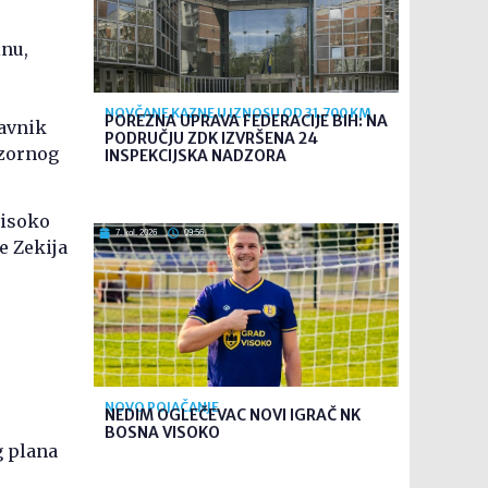
inu,
NOVČANE KAZNE U IZNOSU OD 31.700 KM
POREZNA UPRAVA FEDERACIJE BIH: NA
tavnik
PODRUČJU ZDK IZVRŠENA 24
dzornog
INSPEKCIJSKA NADZORA
Visoko
7. kol. 2026
09:56
e Zekija
NOVO POJAČANJE
NEDIM OGLEČEVAC NOVI IGRAČ NK
BOSNA VISOKO
g plana