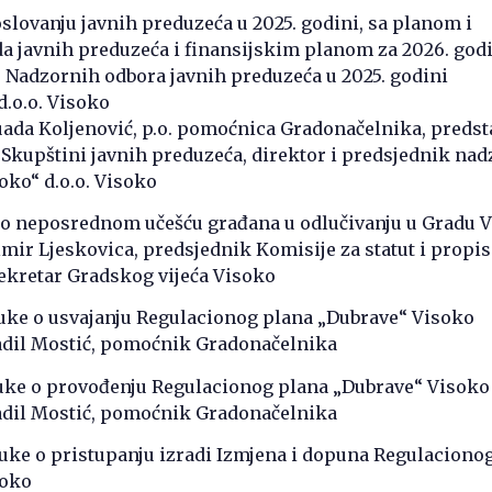
poslovanju javnih preduzeća u 2025. godini, sa planom i
 javnih preduzeća i finansijskim planom za 2026. god
du Nadzornih odbora javnih preduzeća u 2025. godini
d.o.o. Visoko
uada Koljenović, p.o. pomoćnica Gradonačelnika, preds
Skupštini javnih preduzeća, direktor i predsjednik na
oko“ d.o.o. Visoko
e o neposrednom učešću građana u odlučivanju u Gradu 
mir Ljeskovica, predsjednik Komisije za statut i propis
ekretar Gradskog vijeća Visoko
luke o usvajanju Regulacionog plana „Dubrave“ Visoko
adil Mostić, pomoćnik Gradonačelnika
dluke o provođenju Regulacionog plana „Dubrave“ Visoko
adil Mostić, pomoćnik Gradonačelnika
luke o pristupanju izradi Izmjena i dopuna Regulaciono
soko