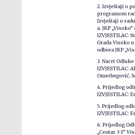
2. Izvještaji o 
programom rada
Izvještaji o ra
a. JKP „Visoko“ 
IZVJESTILAC: S
Grada Visoko u 
odbora JKP „Vis
3. Nacrt Odluk
IZVJESTILAC: Al
Omerbegović, S
4. Prijedlog od
IZVJESTILAC: F
5. Prijedlog o
IZVJESTILAC: F
6. Prijedlog Od
„Centar 3-I“ Vi