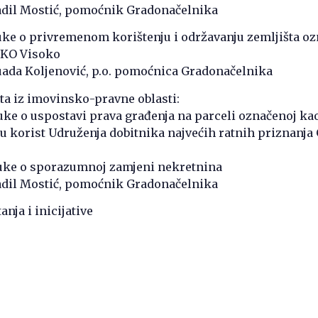
adil Mostić, pomoćnik Gradonačelnika
luke o privremenom korištenju i održavanju zemljišta o
0 KO Visoko
uada Koljenović, p.o. pomoćnica Gradonačelnika
ata iz imovinsko-pravne oblasti:
luke o uspostavi prava građenja na parceli označenoj kao 
u korist Udruženja dobitnika najvećih ratnih priznanja
dluke o sporazumnoj zamjeni nekretnina
adil Mostić, pomoćnik Gradonačelnika
anja i inicijative