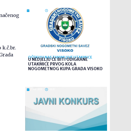
7. kol. 2026
09:26
značenog
k.č.br.
 Grada
OČEKUJU NAS ZANIMLJIVE UTAKMICE
U NEDJELJU ĆE BITI ODIGRANE
UTAKMICE PRVOG KOLA
NOGOMETNOG KUPA GRADA VISOKO
7. kol. 2026
08:35