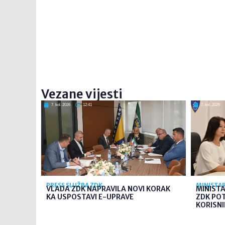
Vezane vijesti
7. kol. 2026
12:41
7. kol. 2026
PRESS SLUŽBA ZDK
MINISTAR
VLADA ZDK NAPRAVILA NOVI KORAK
MINIST
KA USPOSTAVI E-UPRAVE
ZDK PO
KORISNI