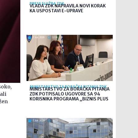
PRESS SLUŽBA ZDK
VLADA ZDK NAPRAVILA NOVI KORAK
KA USPOSTAVI E-UPRAVE
7. kol. 2026
12:36
soko,
MINISTARSTVO ZA BORAČKA PITANJA ZDK
MINISTARSTVO ZA BORAČKA PITANJA
ali
ZDK POTPISALO UGOVORE SA 94
KORISNIKA PROGRAMA „BIZNIS PLUS
ožen
7. kol. 2026
10:03