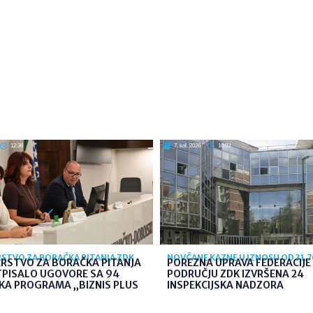
12:36
7. kol. 2026
10:03
STVO ZA BORAČKA PITANJA ZDK
NOVČANE KAZNE U IZNOSU OD 31.
ARSTVO ZA BORAČKA PITANJA
POREZNA UPRAVA FEDERACIJE 
TPISALO UGOVORE SA 94
PODRUČJU ZDK IZVRŠENA 24
KA PROGRAMA „BIZNIS PLUS
INSPEKCIJSKA NADZORA