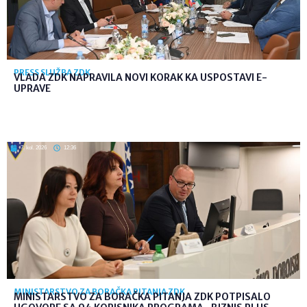
PRESS SLUŽBA ZDK
VLADA ZDK NAPRAVILA NOVI KORAK KA USPOSTAVI E-
UPRAVE
7. kol. 2026
12:36
MINISTARSTVO ZA BORAČKA PITANJA ZDK
MINISTARSTVO ZA BORAČKA PITANJA ZDK POTPISALO