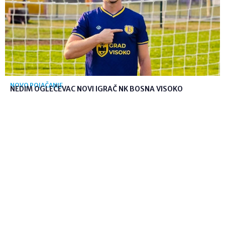
NOVO POJAČANJE
NEDIM OGLEČEVAC NOVI IGRAČ NK BOSNA VISOKO