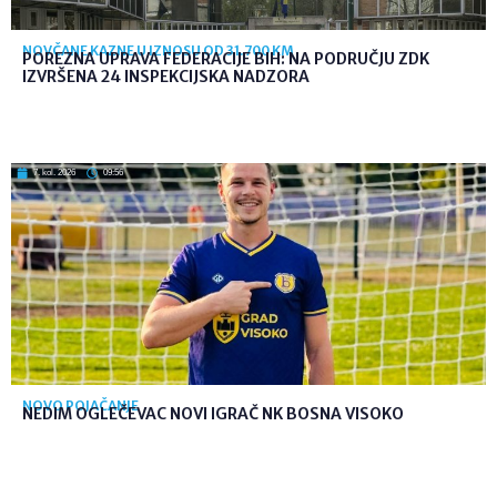
NOVČANE KAZNE U IZNOSU OD 31.700 KM
POREZNA UPRAVA FEDERACIJE BIH: NA PODRUČJU ZDK
IZVRŠENA 24 INSPEKCIJSKA NADZORA
7. kol. 2026
09:56
NOVO POJAČANJE
NEDIM OGLEČEVAC NOVI IGRAČ NK BOSNA VISOKO