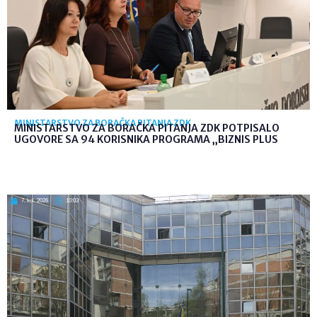
MINISTARSTVO ZA BORAČKA PITANJA ZDK
MINISTARSTVO ZA BORAČKA PITANJA ZDK POTPISALO
UGOVORE SA 94 KORISNIKA PROGRAMA „BIZNIS PLUS
7. kol. 2026
10:03