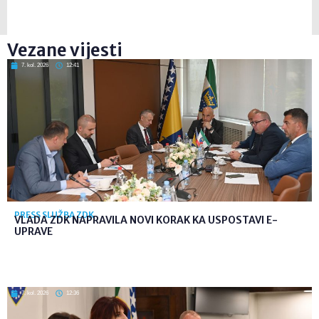
Vezane vijesti
7. kol. 2026
12:41
PRESS SLUŽBA ZDK
VLADA ZDK NAPRAVILA NOVI KORAK KA USPOSTAVI E-
UPRAVE
7. kol. 2026
12:36