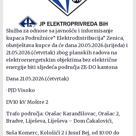
Služba za odnose sa javnošću i informisanje
kupaca Podružnice“ Elektrodistribucija” Zenica,
obavještava kupce da će dana 20.05.2026.(srijeda) i
21.05.2026.(ćetvrtak) zbog planskih radova na
elektroenergetskim objektima bez električne
energije biti sljedeća područja ZE-DO kantona
Dana 21.05.2026.(ćetvrtak)
· PJD Visoko
DV10 kV Moštre 2
Trafo područja: Orašac Karanđilovac, Orašac 2,
Bradve, Liješeva, Liješeva – Dom Čakalovići,
Suša Komerc, Kološići 2 i Jusuf Bej, od 10:00 do