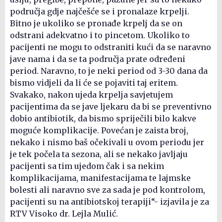
područja gdje najčešće se i pronalaze krpelji.
Bitno je ukoliko se pronađe krpelj da se on
odstrani adekvatno i to pincetom. Ukoliko to
pacijenti ne mogu to odstraniti kući da se naravno
jave nama i da se ta područja prate određeni
period. Naravno, to je neki period od 3-30 dana da
bismo vidjeli da li će se pojaviti taj eritem.
Svakako, nakon ujeda krpelja savjetujem
pacijentima da se jave ljekaru da bi se preventivno
dobio antibiotik, da bismo spriječili bilo kakve
moguće komplikacije. Povećan je zaista broj,
nekako i nismo baš očekivali u ovom periodu jer
je tek počela ta sezona, ali se nekako javljaju
pacijenti sa tim ujedom čak i sa nekim
komplikacijama, manifestacijama te lajmske
bolesti ali naravno sve za sada je pod kontrolom,
pacijenti su na antibiotskoj terapiji“- izjavila je za
RTV Visoko dr. Lejla Mulić.