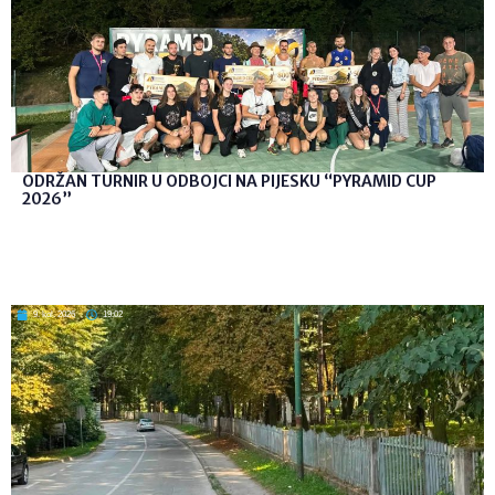
ODRŽAN TURNIR U ODBOJCI NA PIJESKU “PYRAMID CUP
2026”
9. kol. 2026
19:02