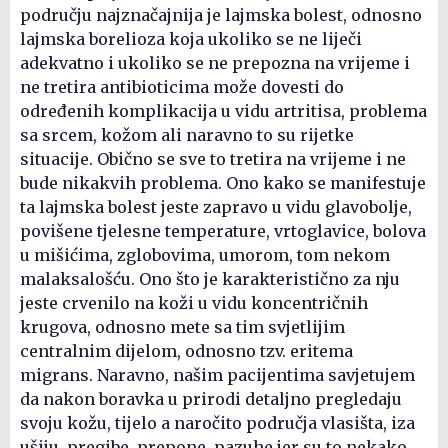
području najznačajnija je lajmska bolest, odnosno
lajmska borelioza koja ukoliko se ne liječi
adekvatno i ukoliko se ne prepozna na vrijeme i
ne tretira antibioticima može dovesti do
određenih komplikacija u vidu artritisa, problema
sa srcem, kožom ali naravno to su rijetke
situacije. Obično se sve to tretira na vrijeme i ne
bude nikakvih problema. Ono kako se manifestuje
ta lajmska bolest jeste zapravo u vidu glavobolje,
povišene tjelesne temperature, vrtoglavice, bolova
u mišićima, zglobovima, umorom, tom nekom
malaksalošću. Ono što je karakteristično za nju
jeste crvenilo na koži u vidu koncentričnih
krugova, odnosno mete sa tim svjetlijim
centralnim dijelom, odnosno tzv. eritema
migrans. Naravno, našim pacijentima savjetujem
da nakon boravka u prirodi detaljno pregledaju
svoju kožu, tijelo a naročito područja vlasišta, iza
ušiju, pregibe, prepone, pazuhe jer su to nekako