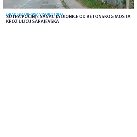
GRADSKA UPRAVA VISOKO INFO
SUTRA POČINJE SANACIJA DIONICE OD BETONSKOG MOSTA
KROZ ULICU SARAJEVSKA