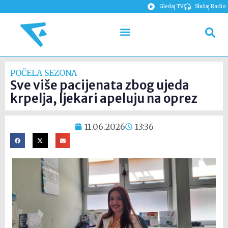
Gledaj TV
Slušaj Radio
POČELA SEZONA
Sve više pacijenata zbog ujeda
krpelja, ljekari apeluju na oprez
11.06.2026
13:36