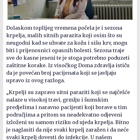
Dolaskom toplijeg vremena počela je i sezona
krpelja, malih sitnih parazita koji osim što su
neugodni kad se uhvate za kožu i sišu krv, mogu
biti i prijenosnici opasnih bolesti. Sezona traje
sve do kasne jeseni te je stoga potrebno poduzeti
zaštitne korake. Iz visočkog Doma zdravlja ističu
da je povećan broj pacijenata koji se javljaju
upravo iz ovog razloga.
„Krpelji su zapravo sitni paraziti koji se najčešće
nalaze u visokoj travi, grmlju i šumskim
predjelima i naravno pacijenti koji borave u tim
područjima a pritom su neadekvatno odjeveni
izloženi su samom riziku od ujeda krpelja. Bitno
je naglasiti da nije svaki krpelj zaražen i da neće
svaki krpelj dovesti do infekcije. U našem