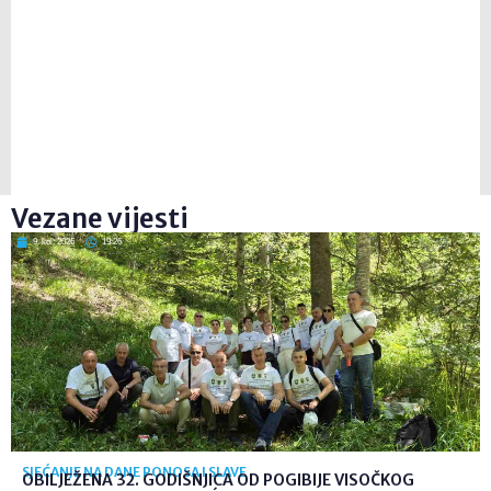
Vezane vijesti
9. kol. 2026
19:26
SJEĆANJE NA DANE PONOSA I SLAVE
OBILJEŽENA 32. GODIŠNJICA OD POGIBIJE VISOČKOG