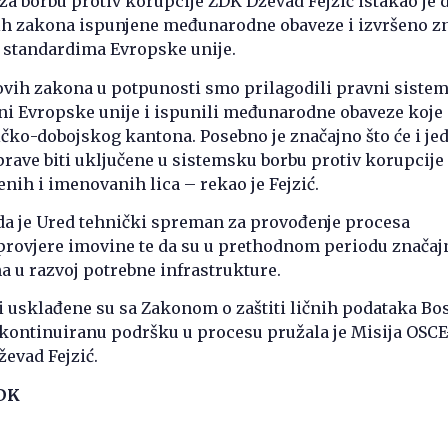
za borbu protiv korupcije ZDK Dževad Fejzić istakao je 
h zakona ispunjene međunarodne obaveze i izvršeno z
a standardima Evropske unije.
vih zakona u potpunosti smo prilagodili pravni siste
ni Evropske unije i ispunili međunarodne obaveze koje
čko-dobojskog kantona. Posebno je značajno što će i je
ave biti uključene u sistemsku borbu protiv korupcije
enih i imenovanih lica – rekao je Fejzić.
 da je Ured tehnički spreman za provođenje procesa
i provjere imovine te da su u prethodnom periodu značaj
a u razvoj potrebne infrastrukture.
i usklađene su sa Zakonom o zaštiti ličnih podataka Bo
kontinuiranu podršku u procesu pružala je Misija OSCE
ževad Fejzić.
ZDK