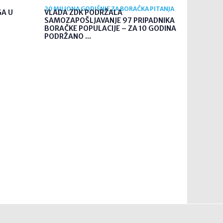
20 MILIONA GODIŠNJE ZA BORAČKA PITANJA
GA U
VLADA ZDK PODRŽALA
SAMOZAPOŠLJAVANJE 97 PRIPADNIKA
BORAČKE POPULACIJE – ZA 10 GODINA
PODRŽANO ...