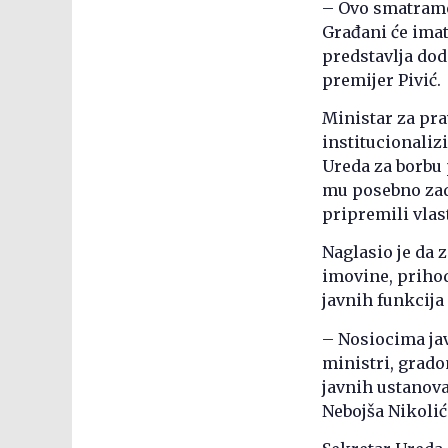
– Ovo smatramo
Građani će imat
predstavlja doda
premijer Pivić.
Ministar za pra
institucionaliz
Ureda za borbu
mu posebno zado
pripremili vla
Naglasio je da 
imovine, prihod
javnih funkcija
– Nosiocima jav
ministri, gradon
javnih ustanova
Nebojša Nikolić