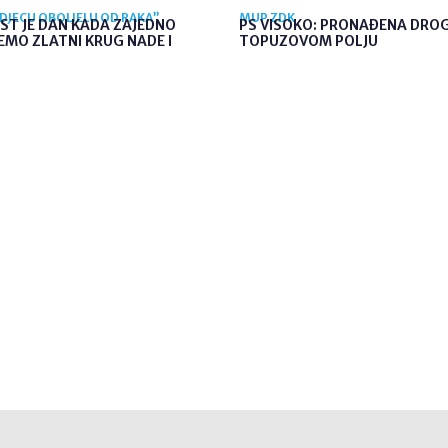
 DJECU OBOLJELU OD RAKA”
MUP ZDK
ST JE DAN KADA ZAJEDNO
PS VISOKO: PRONAĐENA DRO
MO ZLATNI KRUG NADE I
TOPUZOVOM POLJU