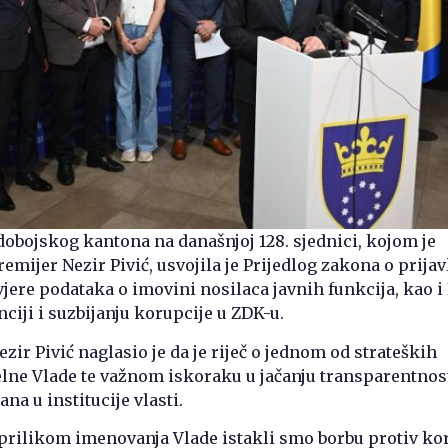
obojskog kantona na današnjoj 128. sjednici, kojom je
emijer Nezir Pivić, usvojila je Prijedlog zakona o prijav
jere podataka o imovini nosilaca javnih funkcija, kao i
ciji i suzbijanju korupcije u ZDK-u.
zir Pivić naglasio je da je riječ o jednom od strateških
elne Vlade te važnom iskoraku u jačanju transparentnost
na u institucije vlasti.
prilikom imenovanja Vlade istakli smo borbu protiv ko