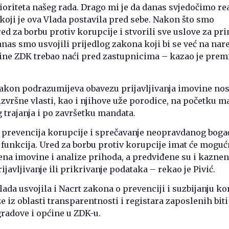
ioriteta našeg rada. Drago mi je da danas svjedočimo rea
a koji je ova Vlada postavila pred sebe. Nakon što smo
ed za borbu protiv korupcije i stvorili sve uslove za pr
nas smo usvojili prijedlog zakona koji bi se već na nar
ine ZDK trebao naći pred zastupnicima – kazao je prem
zakon podrazumijeva obavezu prijavljivanja imovine nos
zvršne vlasti, kao i njihove uže porodice, na početku m
trajanja i po završetku mandata.
e prevencija korupcije i sprečavanje neopravdanog boga
 funkcija. Ured za borbu protiv korupcije imat će mogu
na imovine i analize prihoda, a predviđene su i kazne
javljivanje ili prikrivanje podataka – rekao je Pivić.
lada usvojila i Nacrt zakona o prevenciji i suzbijanju ko
e iz oblasti transparentnosti i registara zaposlenih biti
gradove i općine u ZDK-u.