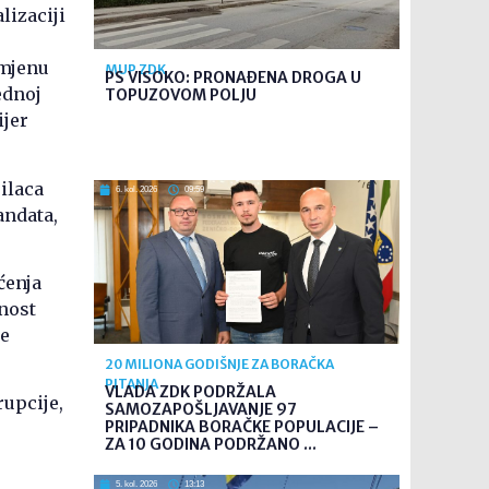
lizaciji
imjenu
MUP ZDK
PS VISOKO: PRONAĐENA DROGA U
ednoj
TOPUZOVOM POLJU
ijer
ilaca
6. kol. 2026
09:59
andata,
ćenja
ćnost
ne
20 MILIONA GODIŠNJE ZA BORAČKA
PITANJA
VLADA ZDK PODRŽALA
rupcije,
SAMOZAPOŠLJAVANJE 97
PRIPADNIKA BORAČKE POPULACIJE –
ZA 10 GODINA PODRŽANO ...
5. kol. 2026
13:13