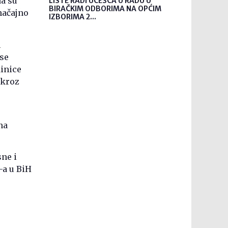
da su
LISTE RADI UČEŠĆA U RADU U
BIRAČKIM ODBORIMA NA OPĆIM
načajno
IZBORIMA 2...
m
 se
dinice
 kroz
na
sne i
-a u BiH