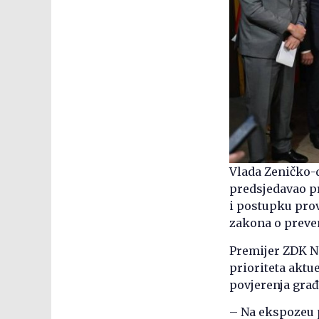
Vlada Zeničko-d
predsjedavao pr
i postupku prov
zakona o preven
Premijer ZDK Ne
prioriteta aktu
povjerenja građa
– Na ekspozeu 