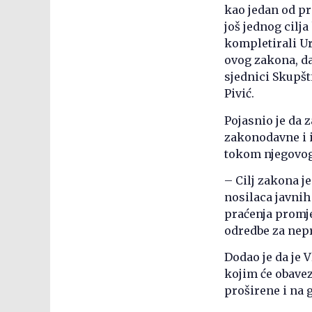
kao jedan od pr
još jednog cilj
kompletirali Ur
ovog zakona, da
sjednici Skupšt
Pivić.
Pojasnio je da 
zakonodavne i i
tokom njegovog 
– Cilj zakona j
nosilaca javnih
praćenja promje
odredbe za nepri
Dodao je da je V
kojim će obavez
proširene i na 