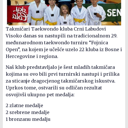
Takmičari Taekwondo kluba Crni Labudovi
Visoko danas su nastupili na tradicionalnom 29.
međunarodnom taekwondo turniru “Fojnica
Open”, na kojem je učešće uzelo 22 kluba iz Bosne i
Hercegovine i regiona.
Naš klub predstavljalo je šest mladih takmičara
kojima su ovo bili prvi turnirski nastupi i prilika
za sticanje dragocjenog takmičarskog iskustva.
Uprkos tome, ostvarili su odličan rezultat
osvojivši ukupno pet medalja:
2 zlatne medalje
2 srebrene medalje
1 bronzanu medalju