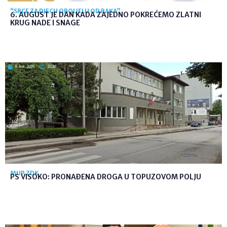
“SRCE ZA DJECU OBOLJELU OD RAKA”
6. AUGUST JE DAN KADA ZAJEDNO POKREĆEMO ZLATNI
KRUG NADE I SNAGE
6. kol. 2026
10:24
MUP ZDK
PS VISOKO: PRONAĐENA DROGA U TOPUZOVOM POLJU