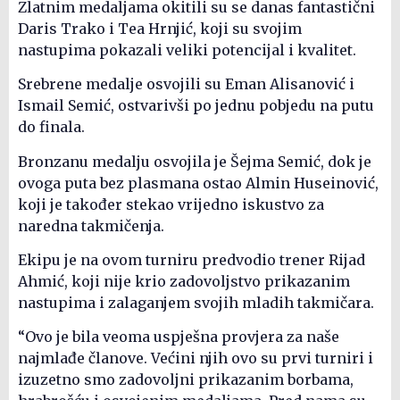
Zlatnim medaljama okitili su se danas fantastični
Daris Trako i Tea Hrnjić, koji su svojim
nastupima pokazali veliki potencijal i kvalitet.
Srebrene medalje osvojili su Eman Alisanović i
Ismail Semić, ostvarivši po jednu pobjedu na putu
do finala.
Bronzanu medalju osvojila je Šejma Semić, dok je
ovoga puta bez plasmana ostao Almin Huseinović,
koji je također stekao vrijedno iskustvo za
naredna takmičenja.
Ekipu je na ovom turniru predvodio trener Rijad
Ahmić, koji nije krio zadovoljstvo prikazanim
nastupima i zalaganjem svojih mladih takmičara.
“Ovo je bila veoma uspješna provjera za naše
najmlađe članove. Većini njih ovo su prvi turniri i
izuzetno smo zadovoljni prikazanim borbama,