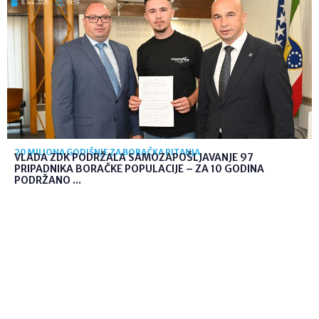
6. kol. 2026
09:59
20 MILIONA GODIŠNJE ZA BORAČKA PITANJA
VLADA ZDK PODRŽALA SAMOZAPOŠLJAVANJE 97
PRIPADNIKA BORAČKE POPULACIJE – ZA 10 GODINA
PODRŽANO ...