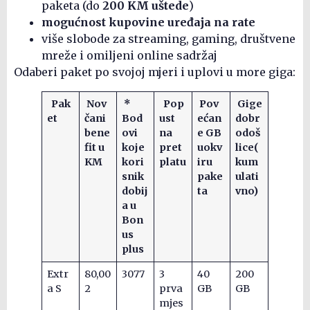
paketa (do
200 KM uštede
)
mogućnost kupovine uređaja na rate
više slobode za streaming, gaming, društvene
mreže i omiljeni online sadržaj
Odaberi paket po svojoj mjeri i uplovi u more giga:
Pak
Nov
*
Pop
Pov
Gige
et
čani
Bod
ust
ećan
dobr
bene
ovi
na
e GB
odoš
fit u
koje
pret
u
okv
lice
(
KM
kori
platu
iru
kum
snik
pake
ulati
dobij
ta
vno)
a u
Bon
us
plus
Extr
80,00
3077
3
40
200
a S
2
prva
GB
GB
mjes