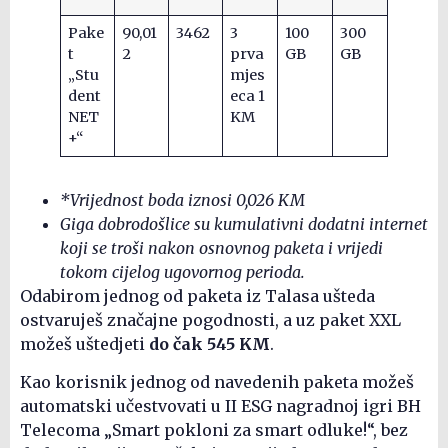
Pake
90,01
3462
3
100
300
t
2
prva
GB
GB
„Stu
mjes
dent
eca 1
NET
KM
+“
*Vrijednost boda iznosi 0,026 KM
Giga dobrodošlice su kumulativni dodatni internet
koji se troši nakon osnovnog paketa i vrijedi
tokom cijelog ugovornog perioda.
Odabirom jednog od paketa iz Talasa ušteda
ostvaruješ značajne pogodnosti, a uz paket XXL
možeš uštedjeti
do čak 545 KM
.
Kao korisnik jednog od navedenih paketa možeš
automatski učestvovati u II ESG nagradnoj igri BH
Telecoma „Smart pokloni za smart odluke!“, bez