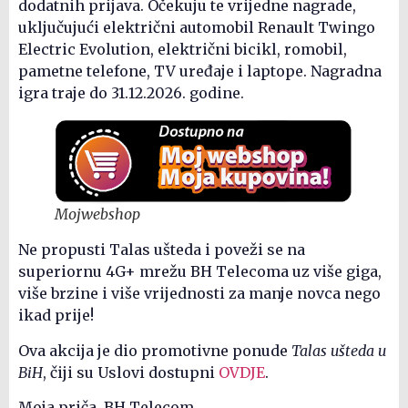
dodatnih prijava. Očekuju te vrijedne nagrade,
uključujući električni automobil Renault Twingo
Electric Evolution, električni bicikl, romobil,
pametne telefone, TV uređaje i laptope. Nagradna
igra traje do 31.12.2026. godine.
Mojwebshop
Ne propusti Talas ušteda i poveži se na
superiornu 4G+ mrežu BH Telecoma uz više giga,
više brzine i više vrijednosti za manje novca nego
ikad prije!
Ova akcija je dio promotivne ponude
Talas ušteda u
BiH
, čiji su Uslovi dostupni
OVDJE
.
Moja priča. BH Telecom.