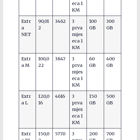
eca 1
KM
Extr
90,01
3462
3
100
300
a
2
prva
GB
GB
NET
mjes
eca 1
KM
Extr
100,0
3847
3
60
400
a M
22
prva
GB
GB
mjes
eca 1
KM
Extr
120,0
4616
3
150
500
a L
16
prva
GB
GB
mjes
eca 1
KM
Extr
150,0
5770
3
200
700