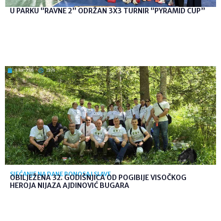
U PARKU “RAVNE 2” ODRŽAN 3X3 TURNIR “PYRAMID CUP”
9. kol. 2026
19:26
SJEĆANJE NA DANE PONOSA I SLAVE
OBILJEŽENA 32. GODIŠNJICA OD POGIBIJE VISOČKOG
HEROJA NIJAZA AJDINOVIĆ BUGARA