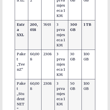
a XL
2
prva
GB
GB
mjes
eca 1
KM
Extr
200,
7693
3
300
1 TB
a
018
prva
GB
XXL
mjes
eca 1
KM
Pake
60,00
2308
3
30
100
t
8
prva
GB
GB
„Tee
mjes
nZ“
eca 1
KM
Pake
60,00
2308
3
50
100
t
8
prva
GB
GB
„Stu
mjes
dent
eca 1
NET
KM
“