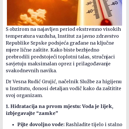
S obzirom na najavljen period ekstremno visokih
temperatura vazduha, Institut za javno zdravstvo
Republike Srpske podsjeća građane na ključne
mjere lične zaštite. Kako biste bezbjedno
prebrodili predstojeći toplotni talas, stručnjaci
savjetuju maksimalan oprez i prilagođavanje
svakodnevnih navika.
Dr Vesna Rudić Grujić, načelnik Službe za higijenu
u Institutu, donosi detaljan vodič kako da zaštitite
svoj organizam.
1. Hidratacija na prvom mjestu: Voda je lijek,
izbjegavajte “zamke”
Pijte dovoljno vode:
Rashladite tijelo i stalno