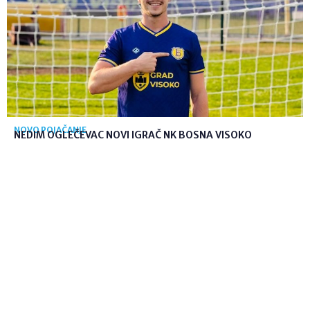
NOVO POJAČANJE
NEDIM OGLEČEVAC NOVI IGRAČ NK BOSNA VISOKO