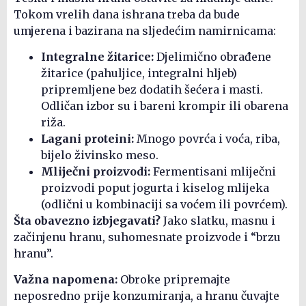
Tokom vrelih dana ishrana treba da bude
umjerena i bazirana na sljedećim namirnicama:
Integralne žitarice:
Djelimično obrađene
žitarice (pahuljice, integralni hljeb)
pripremljene bez dodatih šećera i masti.
Odličan izbor su i bareni krompir ili obarena
riža.
Lagani proteini:
Mnogo povrća i voća, riba,
bijelo živinsko meso.
Mliječni proizvodi:
Fermentisani mliječni
proizvodi poput jogurta i kiselog mlijeka
(odlični u kombinaciji sa voćem ili povrćem).
Šta obavezno izbjegavati?
Jako slatku, masnu i
začinjenu hranu, suhomesnate proizvode i “brzu
hranu”.
Važna napomena:
Obroke pripremajte
neposredno prije konzumiranja, a hranu čuvajte