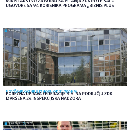
MINISTARSTVO ZA BORAČKA PITANJA ZDK POTPISALO
UGOVORE SA 94 KORISNIKA PROGRAMA „BIZNIS PLUS
7. kol. 2026
10:03
NOVČANE KAZNE U IZNOSU OD 31.700 KM
POREZNA UPRAVA FEDERACIJE BIH: NA PODRUČJU ZDK
IZVRŠENA 24 INSPEKCIJSKA NADZORA
7. kol. 2026
09:56