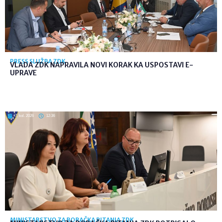
PRESS SLUŽBA ZDK
VLADA ZDK NAPRAVILA NOVI KORAK KA USPOSTAVI E-
UPRAVE
7. kol. 2026
12:36
MINISTARSTVO ZA BORAČKA PITANJA ZDK