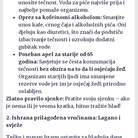
unosite tečnost. Voda za piće najviše prija i
najbolje pomaže organizmu.
Oprez sa kofeinomi alkoholom:
Smanjite
unos kafe, crnog čaja i alkoholnih pića. Oni
djeluju kao diuretici, što znači da podstiču
izbacivanje tečnosti i uzrokuju dodatni
gubitak vode.
Poseban apel za starije od 65
godina:
Savjetuje se česta konzumacija
tečnosti
bez obzira na to da li osjećaju žeđ
.
Organizam starijih ljudi ima smanjene
rezerve vode jer im je osjećaj žeđi prirodno
oslabljen.
Zlatno pravilo sjenke:
Pratite svoju sjenku – ako
je nema ili je veoma kratka, hitno tražite hlad!
2. Ishrana prilagođena vrućinama: Lagano i
svježe
Tešku i masnu hranu ostavite za hladnije dane.