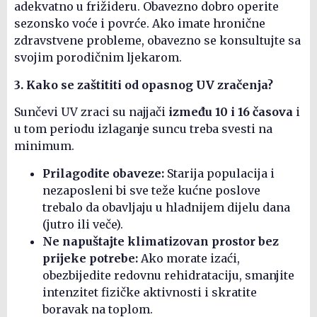
adekvatno u frižideru. Obavezno dobro operite
sezonsko voće i povrće. Ako imate hronične
zdravstvene probleme, obavezno se konsultujte sa
svojim porodičnim ljekarom.
3. Kako se zaštititi od opasnog UV zračenja?
Sunčevi UV zraci su najjači
između 10 i 16 časova
i
u tom periodu izlaganje suncu treba svesti na
minimum.
Prilagodite obaveze:
Starija populacija i
nezaposleni bi sve teže kućne poslove
trebalo da obavljaju u hladnijem dijelu dana
(jutro ili veče).
Ne napuštajte klimatizovan prostor bez
prijeke potrebe:
Ako morate izaći,
obezbijedite redovnu rehidrataciju, smanjite
intenzitet fizičke aktivnosti i skratite
boravak na toplom.