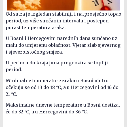
Od sutra je izgledan stabilniji i natprosječno topao
period, uz više sunčanih intervala i postepen
porast temperatura zraka.
U Bosni i Hercegovini narednih dana sunčano uz
malu do umjerenu oblačnost. Vjetar slab sjevernog
i sjeveroistočnog smjera.
U periodu do kraja juna prognozira se topliji
period.
Minimalne temperature zraka u Bosni ujutro
očekuju se od 13 do 18 °C, a u Hercegovini od 16 do
21 °C.
Maksimalne dnevne temperature u Bosni dostizat
će do 32 °C, a u Hercegovini do 36 °C.