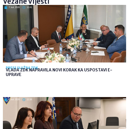
Vezane vijesti
7. kol. 2026
12:41
PRESS SLUŽBA ZDK
VLADA ZDK NAPRAVILA NOVI KORAK KA USPOSTAVI E-
UPRAVE
7. kol. 2026
12:36