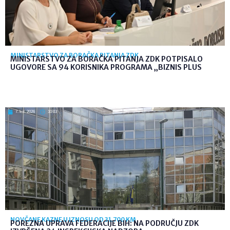
MINISTARSTVO ZA BORAČKA PITANJA ZDK
MINISTARSTVO ZA BORAČKA PITANJA ZDK POTPISALO
UGOVORE SA 94 KORISNIKA PROGRAMA „BIZNIS PLUS
7. kol. 2026
10:03
NOVČANE KAZNE U IZNOSU OD 31.700 KM
POREZNA UPRAVA FEDERACIJE BIH: NA PODRUČJU ZDK