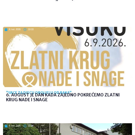
6. kol. 2026
10:33
“SRCE ZA DJECU OBOLJELU OD RAKA”
6. AUGUST JE DAN KADA ZAJEDNO POKREĆEMO ZLATNI
KRUG NADE I SNAGE
6. kol. 2026
10:24