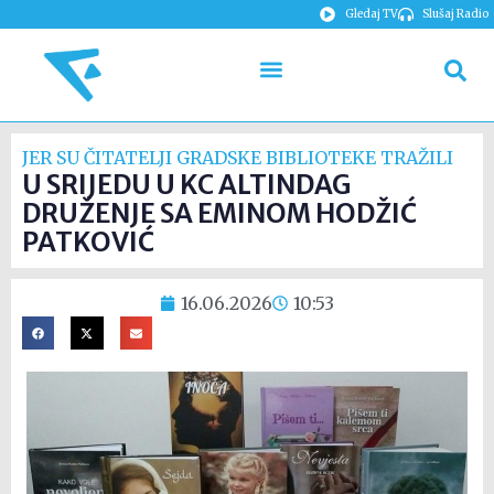
Gledaj TV
Slušaj Radio
JER SU ČITATELJI GRADSKE BIBLIOTEKE TRAŽILI
U SRIJEDU U KC ALTINDAG
DRUŽENJE SA EMINOM HODŽIĆ
PATKOVIĆ
16.06.2026
10:53