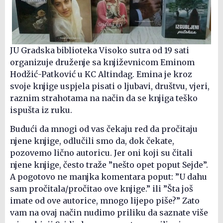
JU Gradska biblioteka Visoko sutra od 19 sati
organizuje druženje sa književnicom Eminom
Hodžić-Patković u KC Altindag. Emina je kroz
svoje knjige uspjela pisati o ljubavi, društvu, vjeri,
raznim strahotama na način da se knjiga teško
ispušta iz ruku.
Budući da mnogi od vas čekaju red da pročitaju
njene knjige, odlučili smo da, dok čekate,
pozovemo lično autoricu. Jer oni koji su čitali
njene knjige, često traže ”nešto opet poput Sejde”.
A pogotovo ne manjka komentara poput: ”U dahu
sam pročitala/pročitao ove knjige.” ili ”Šta još
imate od ove autorice, mnogo lijepo piše?” Zato
vam na ovaj način nudimo priliku da saznate više