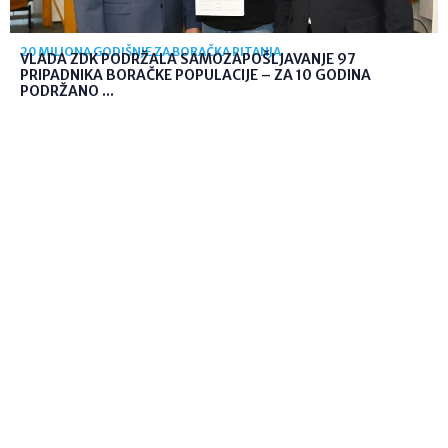
20 MILIONA GODIŠNJE ZA BORAČKA PITANJA
VLADA ZDK PODRŽALA SAMOZAPOŠLJAVANJE 97
PRIPADNIKA BORAČKE POPULACIJE – ZA 10 GODINA
PODRŽANO ...