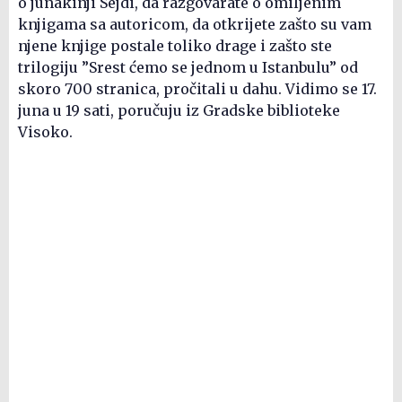
o junakinji Sejdi, da razgovarate o omiljenim
knjigama sa autoricom, da otkrijete zašto su vam
njene knjige postale toliko drage i zašto ste
trilogiju ”Srest ćemo se jednom u Istanbulu” od
skoro 700 stranica, pročitali u dahu. Vidimo se 17.
juna u 19 sati, poručuju iz Gradske biblioteke
Visoko.