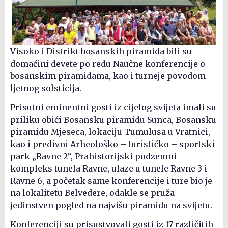
Visoko i Distrikt bosanskih piramida bili su
domaćini devete po redu Naučne konferencije o
bosanskim piramidama, kao i turneje povodom
ljetnog solsticija.
Prisutni eminentni gosti iz cijelog svijeta imali su
priliku obići Bosansku piramidu Sunca, Bosansku
piramidu Mjeseca, lokaciju Tumulusa u Vratnici,
kao i predivni Arheološko – turističko – sportski
park „Ravne 2“, Prahistorijski podzemni
kompleks tunela Ravne, ulaze u tunele Ravne 3 i
Ravne 6, a početak same konferencije i ture bio je
na lokalitetu Belvedere, odakle se pruža
jedinstven pogled na najvišu piramidu na svijetu.
Konferenciji su prisustvovali gosti iz 17 različitih