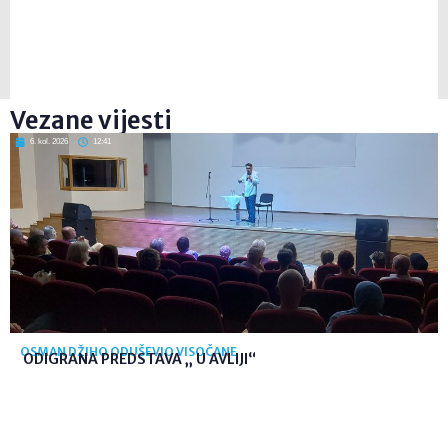
Vezane vijesti
6. kol. 2026
12:41
OSMAN DŽIHO ODUŠEVIO VISOČANE
ODIGRANA PREDSTAVA „ U AVLIJI“