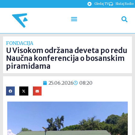
Gledaj TV
Slušaj Radio
FONDACIJA
U Visokom održana deveta po redu
Naučna konferencija o bosanskim
piramidama
25.06.2026
08:20