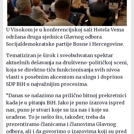
U Visokom je u konferencijskoj sali Hotela Vema
održana druga sjednica Glavnog odbora
Socijaldemokratske partije Bosne i Hercegovine.
Tematiziran je širok i sveobuhvatan spektar
aktuelnih dešavanja na društveno-političkoj sceni,
koja se direktno tiču funkcionisanja svih nivoa
vlasti s posebnim akcentom na ulogu i doprinos
SDP BiH u najvažnijim procesima.
“Danas se nalazimo na prilično bitnoj prekretnici
kada je u pitanju BiH. Jako je puno izazova ispred
nas, puno je stvari koje su iza nas i koje su
urađene. To je nešto što, također, treba da
prezentiramo članicama i članovima Glavnog
odbora, ali i da govorimo o izazovima koji su pred