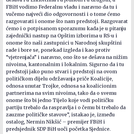
FBiH vodimo Federalnu vladu i naravno da tu i
vučemo najveći dio odgovornosti i o tome ćemo
razgovarati i onome što nam predstoji. Razgovarat
ćemo i o potpisanom sporazumu kada je u pitanju
zajednički nastup na Opštim izborima u RS-u i
onome što naši zastupnici u Narodnoj skupštini
rade i bore se, ponekad izgleda i kao protiv
“vjetrenjača” i naravno, ono što se dešava na nižim
nivoima, kantonalnim i lokalnim. Sigurno da i tu
predstoji jako puno stvari i predstoji na ovom
političkom dijelu održavanja priče Koalicije,
odnosa unutar Trojke, odnosa sa koalicionim
partnerima na svim nivoima, tako da o svemu
onome što bi jedno Tijelo koje vodi političku
partiju trebalo da raspravlja i o čemu bi trebalo da
zauzme političke stavove”, istakao je, između
ostalog, Nermin Nikšić – premijer FBiH i
predsjednik SDP BiH uoči početka Sjednice.