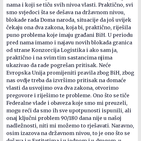
nama i koji se tiču svih nivoa vlasti. Praktično, svi
smo svjedoci šta se dešava na državnom nivou,
blokade rada Doma naroda, situacije da još uvijek
čekaju ona dva zakona, koja bi, praktično, riješila
puno problema koje imaju građani BiH. U periodu
pred nama imamo i najavu novih blokada granica
od strane Konzorcija Logistika i ako sam ja,
praktično i na svim tim sastancima njima
ukazivao da rade pogrešan pritisak. Neće
Evropska Unija promijeniti pravila zbog BiH, zbog
nas ovdje treba da izvršimo pritisak na domaće
vlasti da usvojimo ova dva zakona, otvorimo
pregovore i riješimo te probleme. Ono što se tiče
Federalne vlade i obaveza koje smo mi preuzeli,
mogu reći da smo ih sve upotpunosti ispunili, ali
onaj ključni problem 90/180 dana nije u našoj
nadležnosti, niti mi možemo to rješavati. Naravno,
osim izazova na državnom nivou, to je ono što se
dešava i u Entitetima i u jednom i u drugom, u