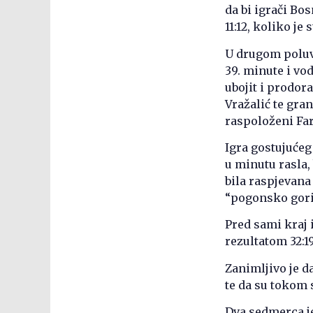
da bi igrači Bo
11:12, koliko j
U drugom poluv
39. minute i vod
ubojit i prodor
Vražalić te gra
raspoloženi Far
Igra gostujućeg
u minutu rasla,
bila raspjevana
“pogonsko goriv
Pred sami kraj 
rezultatom 32:19
Zanimljivo je 
te da su tokom 
Dva sedmerca je