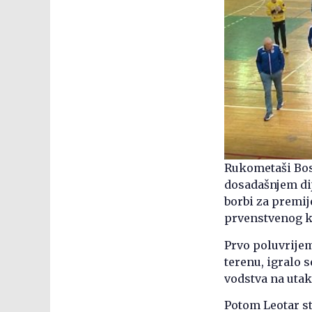
Rukometaši Bosn
dosadašnjem dij
borbi za premij
prvenstvenog k
Prvo poluvrijem
terenu, igralo 
vodstva na utakm
Potom Leotar sti