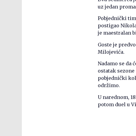
uz jedan promaš
Pobjednički tim
postigao Nikola
je maestralan b
Goste je predvo
Milojevića.
Nadamo se da će
ostatak sezone 
pobjednički ko
održimo.
U narednom, 18.
potom duel u V