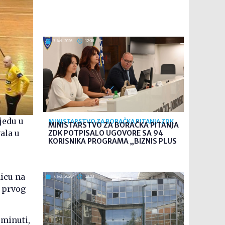
7. kol. 2026
12:36
jedu u
MINISTARSTVO ZA BORAČKA PITANJA ZDK
MINISTARSTVO ZA BORAČKA PITANJA
ala u
ZDK POTPISALO UGOVORE SA 94
KORISNIKA PROGRAMA „BIZNIS PLUS
micu na
7. kol. 2026
10:03
o prvog
 minuti,