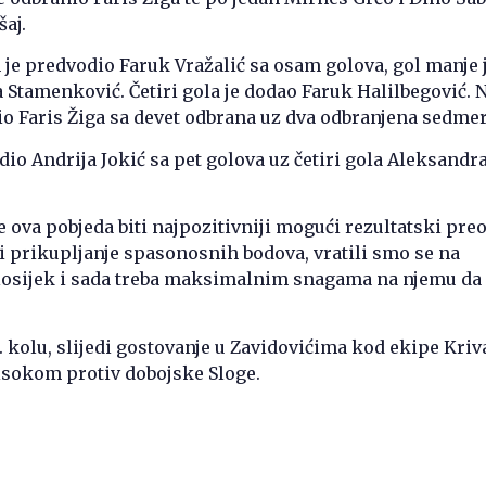
aj.
 je predvodio Faruk Vražalić sa osam golova, gol manje 
 Stamenković. Četiri gola je dodao Faruk Halilbegović. 
io Faris Žiga sa devet odbrana uz dva odbranjena sedmer
dio Andrija Jokić sa pet golova uz četiri gola Aleksandr
 ova pobjeda biti najpozitivniji mogući rezultatski pre
i prikupljanje spasonosnih bodova, vratili smo se na
losijek i sada treba maksimalnim snagama na njemu da 
 kolu, slijedi gostovanje u Zavidovićima kod ekipe Kriva
isokom protiv dobojske Sloge.