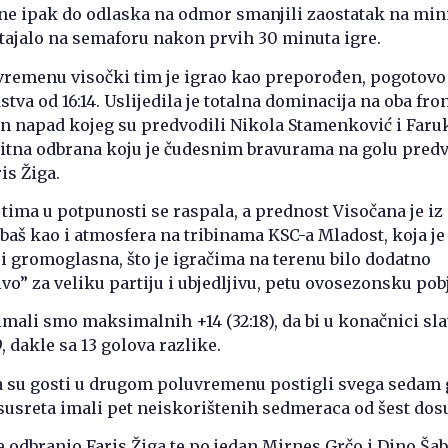
sne ipak do odlaska na odmor smanjili zaostatak na mi
e stajalo na semaforu nakon prvih 30 minuta igre.
remenu visočki tim je igrao kao preporođen, pogotov
stva od 16:14. Uslijedila je totalna dominacija na oba fron
an napad kojeg su predvodili Nikola Stamenković i Faru
nitna odbrana koju je čudesnim bravurama na golu pred
is Žiga.
 tima u potpunosti se raspala, a prednost Visočana je i
 baš kao i atmosfera na tribinama KSC-a Mladost, koja j
 i gromoglasna, što je igračima na terenu bilo dodatno
o” za veliku partiju i ubjedljivu, petu ovosezonsku pob
imali smo maksimalnih +14 (32:18), da bi u konačnici sla
, dakle sa 13 golova razlike.
da su gosti u drugom poluvremenu postigli svega sedam
susreta imali pet neiskorištenih sedmeraca od šest dos
 odbranio Faris Žiga te po jedan Mirnes Grčo i Dino Ša