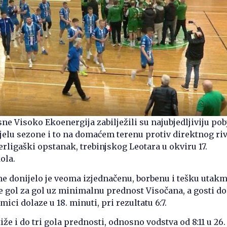
e Visoko Ekoenergija zabilježili su najubjedljiviju pob
elu sezone i to na domaćem terenu protiv direktnog riv
erligaški opstanak, trebinjskog Leotara u okviru 17.
ola.
e donijelo je veoma izjednačenu, borbenu i tešku utak
se gol za gol uz minimalnu prednost Visočana, a gosti d
ici dolaze u 18. minuti, pri rezultatu 6:7.
že i do tri gola prednosti, odnosno vodstva od 8:11 u 26.