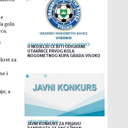
je
Na golu
ca.
a
OČEKUJU NAS ZANIMLJIVE UTAKMICE
U NEDJELJU ĆE BITI ODIGRANE
UTAKMICE PRVOG KOLA
NOGOMETNOG KUPA GRADA VISOKO
okret za
se i
7. kol. 2026
08:35
je, a
OPĆI IZBORI 2026
JAVNI KONKURS ZA PRIJAVU