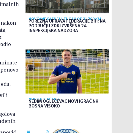
nimalnih
NOVČANE KAZNE U IZNOSU OD 31.700 KM
POREZNA UPRAVA FEDERACIJE BIH: NA
o nakon
PODRUČJU ZDK IZVRŠENA 24
ta,
INSPEKCIJSKA NADZORA
k
vodio
7. kol. 2026
09:56
z minute
e ponovo
jedu.
vili
NOVO POJAČANJE
NEDIM OGLEČEVAC NOVI IGRAČ NK
BOSNA VISOKO
 golova
uđenih.
banović
7. kol. 2026
09:26