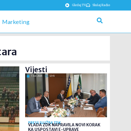
Gledaj TV
Slušaj Radio
Marketing
tara
Vijesti
7. kol. 2026
12:41
PRESS SLUŽBA ZDK
VLADA ZDK NAPRAVILA NOVI KORAK
KA USPOSTAVI E-UPRAVE